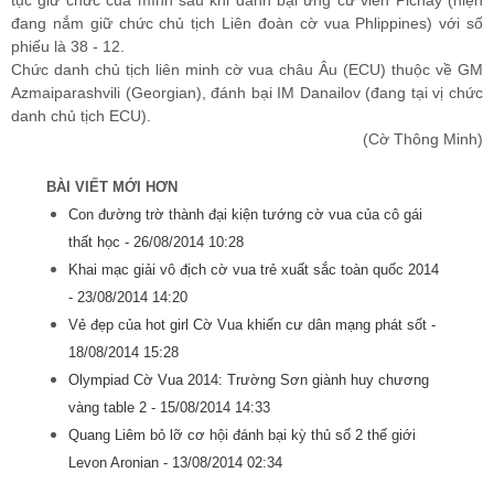
tục giữ chức của mình sau khi đánh bại ứng cử viên Pichay (hiện
đang nắm giữ chức chủ tịch Liên đoàn cờ vua Phlippines) với số
phiếu là 38 - 12.
Chức danh chủ tịch liên minh cờ vua châu Âu (ECU) thuộc về GM
Azmaiparashvili (Georgian), đánh bại IM Danailov (đang tại vị chức
danh chủ tịch ECU).
(Cờ Thông Minh)
BÀI VIẾT MỚI HƠN
Con đường trờ thành đại kiện tướng cờ vua của cô gái
thất học -
26/08/2014 10:28
Khai mạc giải vô địch cờ vua trẻ xuất sắc toàn quốc 2014
-
23/08/2014 14:20
Vẻ đẹp của hot girl Cờ Vua khiến cư dân mạng phát sốt -
18/08/2014 15:28
Olympiad Cờ Vua 2014: Trường Sơn giành huy chương
vàng table 2 -
15/08/2014 14:33
Quang Liêm bỏ lỡ cơ hội đánh bại kỳ thủ số 2 thế giới
Levon Aronian -
13/08/2014 02:34