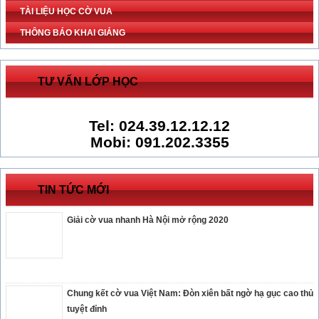
TÀI LIỆU HỌC CỜ VUA
THÔNG BÁO KHAI GIẢNG
TƯ VẤN LỚP HỌC
Tel: 024.39.12.12.12
Mobi: 091.202.3355
TIN TỨC MỚI
Giải cờ vua nhanh Hà Nội mở rộng 2020
Chung kết cờ vua Việt Nam: Đòn xiên bất ngờ hạ gục cao thủ
tuyệt đỉnh