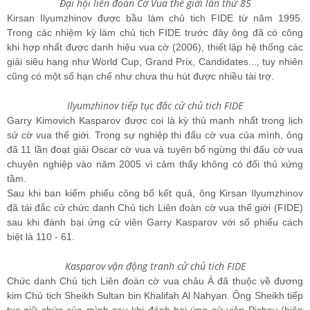
Đại hội liên đoàn Cờ Vua thế giới lần thứ 85
Kirsan Ilyumzhinov được bầu làm chủ tich FIDE từ năm 1995.
Trong các nhiệm kỳ làm chủ tịch FIDE trước đây ông đã có công
khi hợp nhất được danh hiệu vua cờ (2006), thiết lập hệ thống các
giải siêu hạng như World Cup, Grand Prix, Candidates..., tuy nhiên
cũng có một số hạn chế như chưa thu hút được nhiều tài trợ.
Ilyumzhinov tiếp tục đắc cử chủ tich FIDE
Garry Kimovich Kasparov được coi là kỳ thủ mạnh nhất trong lịch
sử cờ vua thế giới. Trong sự nghiệp thi đấu cờ vua của mình, ông
đã 11 lần đoạt giải Oscar cờ vua và tuyên bố ngừng thi đấu cờ vua
chuyên nghiệp vào năm 2005 vì cảm thấy không có đối thủ xứng
tầm.
Sau khi ban kiểm phiếu công bố kết quả, ông Kirsan Ilyumzhinov
đã tái đắc cử chức danh Chủ tịch Liên đoàn cờ vua thế giới (FIDE)
sau khi đánh bại ứng cử viên Garry Kasparov với số phiếu cách
biệt là 110 - 61.
Kasparov vận động tranh cử chủ tich FIDE
Chức danh Chủ tịch Liên đoàn cờ vua châu Á đã thuộc về đương
kim Chủ tịch Sheikh Sultan bin Khalifah Al Nahyan. Ông Sheikh tiếp