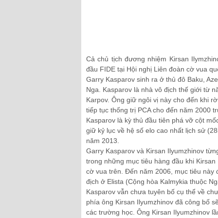
Cả chủ tịch đương nhiệm Kirsan Ilymzhin
đầu FIDE tại Hội nghị Liên đoàn cờ vua quố
Garry Kasparov sinh ra ở thủ đô Baku, Azer
Nga. Kasparov là nhà vô địch thế giới từ n
Karpov. Ông giữ ngôi vị này cho đến khi r
tiếp tục thống trị PCA cho đến năm 2000 tr
Kasparov là kỳ thủ đầu tiên phá vỡ cột mố
giữ kỷ lục về hệ số elo cao nhất lịch sử (
năm 2013.
Garry Kasparov và Kirsan Ilyumzhinov từng
trong những mục tiêu hàng đầu khi Kirsan 
cờ vua trên. Đến năm 2006, mục tiêu này đ
địch ở Elista (Cộng hòa Kalmykia thuộc Ng
Kasparov vẫn chưa tuyên bố cụ thể về chư
phía ông Kirsan Ilyumzhinov đã công bố sẽ
các trường học. Ông Kirsan Ilyumzhinov l