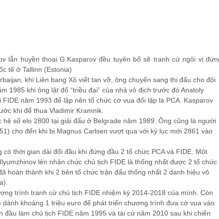
ov lẫn huyền thoại G.Kasparov đều tuyên bố sẽ tranh cử ngôi vị đứn
c tế ở Tallinn (Estonia)
baijan, khi Liên bang Xô viết tan vỡ, ông chuyển sang thi đấu cho đội
ăm 1985 khi ông lật đổ “triều đại” của nhà vô địch trước đó Anatoly
ời FIDE năm 1993 để lập nên tổ chức cờ vua đối lập là PCA. Kasparov
ước khi để thua Vladimir Kramnik.
c hệ số elo 2800 tại giải đấu ở Belgrade năm 1989. Ông cũng là người
2851) cho đến khi bị Magnus Carlsen vượt qua với kỷ lục mới 2861 vào
 có thời gian dài đối đầu khi đứng đầu 2 tổ chức PCA và FIDE. Một
Ilyumzhinov lên nhận chức chủ tịch FIDE là thống nhất được 2 tổ chức
ã hoàn thành khi 2 bên tổ chức trận đấu thống nhất 2 danh hiệu vô
a).
ơng trình tranh cử chủ tịch FIDE nhiệm kỳ 2014-2018 của mình. Còn
 dành khoảng 1 triệu euro để phát triển chương trình đưa cờ vua vào
ần đầu làm chủ tịch FIDE năm 1995 và tái cử năm 2010 sau khi chiến