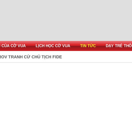
H CỦA CỜ VUA
LỊCH HỌC CỜ VUA
TIN TỨC
DẠY TRẺ THÔ
ROV TRANH CỬ CHỦ TỊCH FIDE