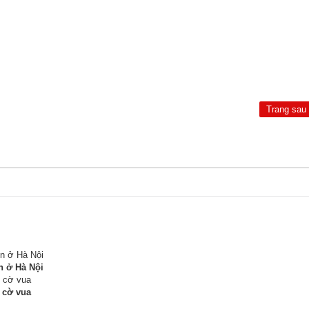
Trang sau
n ở Hà Nội
 cờ vua