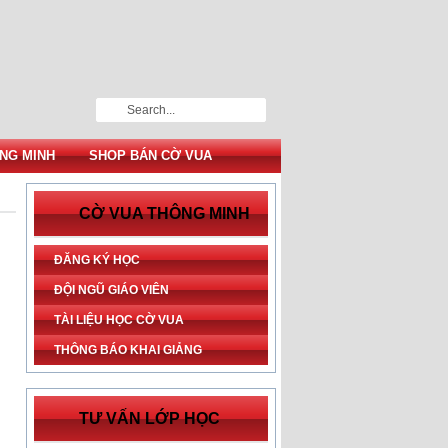
NG MINH
SHOP BÁN CỜ VUA
CỜ VUA THÔNG MINH
ĐĂNG KÝ HỌC
ĐỘI NGŨ GIÁO VIÊN
TÀI LIỆU HỌC CỜ VUA
THÔNG BÁO KHAI GIẢNG
TƯ VẤN LỚP HỌC