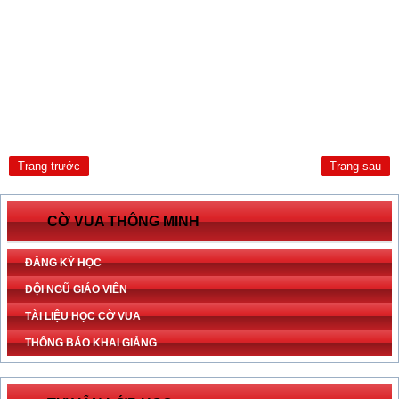
Trang trước
Trang sau
CỜ VUA THÔNG MINH
ĐĂNG KÝ HỌC
ĐỘI NGŨ GIÁO VIÊN
TÀI LIỆU HỌC CỜ VUA
THÔNG BÁO KHAI GIẢNG