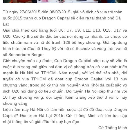
Từ ngày 27/06/2015 đến 08/07/2015, giải vô địch cờ vua trẻ toàn
quốc 2015 tranh cup Dragon Capital sẽ diễn ra tại thành phố Đà
Lạt
Giải chia theo các hạng tuổi U6, U7, U9, U11, U13, U15, U17 và
U20. Các kỳ thủ sẽ thi đấu tại các nội dung cờ nhanh, cờ chớp, cờ
tiêu chuẩn nam và nữ để tranh 128 bộ huy chương. Giải áp dụng
hình thức thi đấu hệ Thụy Sỹ với hệ số Bucholz và vòng tròn với hệ
số Sonnerborn Berger
Giới chuyên môn dự đoán, Cup Dragon Capital năm nay sẽ vẫn là
cuộc đua song mã giữa hai đơn vị có phong trào cờ vua phát triển
mạnh là Hà Nội và TPHCM. Năm ngoái, với lợi thế sân nhà, đội
tuyển cờ vua TPHCM đã đoạt cup Dragon Capital với 13 huy
chương vàng, trong đó kỳ thủ nhí Nguyễn Anh Khôi đã xuất sắc vô
địch U20 nội dung cờ tiêu chuẩn. Đội tuyển Hà Nội xếp thứ nhì với
10 huy chương vàng, đội tuyển Kiên Giang xếp thứ 3 với 6 huy
chương vàng
Liệu năm nay Hà Nội có làm nên cuộc lật đổ để đoạt cup Dragon
Capital? Đón xem Đà Lạt 2015. Cờ Thông Minh sẽ liên tục cập
nhật thông tin về giải đấu tới quý bạn đọc.
Cờ Thông Minh