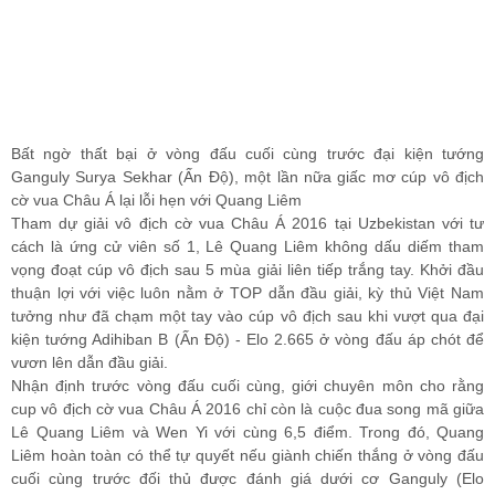
Bất ngờ thất bại ở vòng đấu cuối cùng trước đại kiện tướng
Ganguly Surya Sekhar (Ấn Độ), một lần nữa giấc mơ cúp vô địch
cờ vua Châu Á lại lỗi hẹn với Quang Liêm
Tham dự giải vô địch cờ vua Châu Á 2016 tại Uzbekistan với tư
cách là ứng cử viên số 1, Lê Quang Liêm không dấu diếm tham
vọng đoạt cúp vô địch sau 5 mùa giải liên tiếp trắng tay. Khởi đầu
thuận lợi với việc luôn nằm ở TOP dẫn đầu giải, kỳ thủ Việt Nam
tưởng như đã chạm một tay vào cúp vô địch sau khi vượt qua đại
kiện tướng Adihiban B (Ấn Độ) - Elo 2.665 ở vòng đấu áp chót để
vươn lên dẫn đầu giải.
Nhận định trước vòng đấu cuối cùng, giới chuyên môn cho rằng
cup vô địch cờ vua Châu Á 2016 chỉ còn là cuộc đua song mã giữa
Lê Quang Liêm và Wen Yi với cùng 6,5 điểm. Trong đó, Quang
Liêm hoàn toàn có thể tự quyết nếu giành chiến thắng ở vòng đấu
cuối cùng trước đối thủ được đánh giá dưới cơ Ganguly (Elo