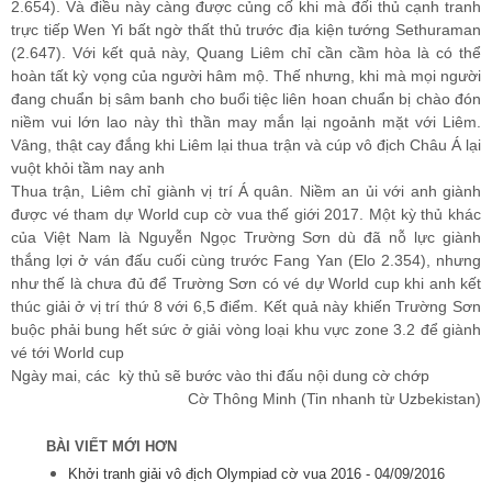
2.654). Và điều này càng được củng cố khi mà đối thủ cạnh tranh
trực tiếp Wen Yi bất ngờ thất thủ trước địa kiện tướng Sethuraman
(2.647). Với kết quả này, Quang Liêm chỉ cần cầm hòa là có thể
hoàn tất kỳ vọng của người hâm mộ. Thế nhưng, khi mà mọi người
đang chuẩn bị sâm banh cho buổi tiệc liên hoan chuẩn bị chào đón
niềm vui lớn lao này thì thần may mắn lại ngoảnh mặt với Liêm.
Vâng, thật cay đắng khi Liêm lại thua trận và cúp vô địch Châu Á lại
vuột khỏi tầm nay anh
Thua trận, Liêm chỉ giành vị trí Á quân. Niềm an ủi với anh giành
được vé tham dự World cup cờ vua thế giới 2017. Một kỳ thủ khác
của Việt Nam là Nguyễn Ngọc Trường Sơn dù đã nỗ lực giành
thắng lợi ở ván đấu cuối cùng trước Fang Yan (Elo 2.354), nhưng
như thế là chưa đủ để Trường Sơn có vé dự World cup khi anh kết
thúc giải ở vị trí thứ 8 với 6,5 điểm. Kết quả này khiến Trường Sơn
buộc phải bung hết sức ở giải vòng loại khu vực zone 3.2 để giành
vé tới World cup
Ngày mai, các kỳ thủ sẽ bước vào thi đấu nội dung cờ chớp
Cờ Thông Minh (Tin nhanh từ Uzbekistan)
BÀI VIẾT MỚI HƠN
Khởi tranh giải vô địch Olympiad cờ vua 2016 -
04/09/2016