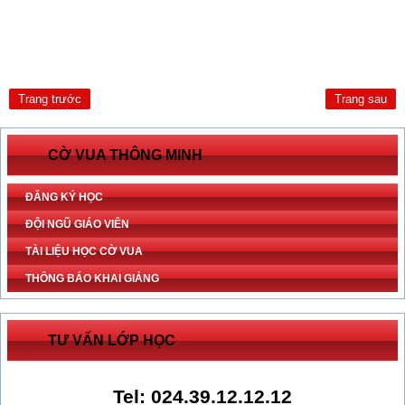
Trang trước
Trang sau
CỜ VUA THÔNG MINH
ĐĂNG KÝ HỌC
ĐỘI NGŨ GIÁO VIÊN
TÀI LIỆU HỌC CỜ VUA
THÔNG BÁO KHAI GIẢNG
TƯ VẤN LỚP HỌC
Tel: 024.39.12.12.12