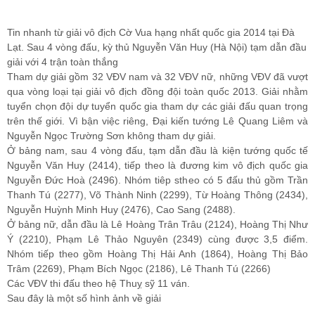
Tin nhanh từ giải vô địch Cờ Vua hạng nhất quốc gia 2014 tại Đà
Lạt. Sau 4 vòng đấu, kỳ thủ Nguyễn Văn Huy (Hà Nội) tạm dẫn đầu
giải với 4 trận toàn thắng
Tham dự giải gồm 32 VĐV nam và 32 VĐV nữ, những VĐV đã vượt
qua vòng loại tại giải vô địch đồng đội toàn quốc 2013. Giải nhằm
tuyển chọn đội dự tuyển quốc gia tham dự các giải đấu quan trọng
trên thế giới. Vì bận việc riêng, Đại kiến tướng Lê Quang Liêm và
Nguyễn Ngọc Trường Sơn không tham dự giải.
Ở bảng nam, sau 4 vòng đấu, tạm dẫn đầu là kiện tướng quốc tế
Nguyễn Văn Huy (2414), tiếp theo là đương kim vô địch quốc gia
Nguyễn Đức Hoà (2496). Nhóm tiêp stheo có 5 đấu thủ gồm Trần
Thanh Tú (2277), Võ Thành Ninh (2299), Từ Hoàng Thông (2434),
Nguyễn Huỳnh Minh Huy (2476), Cao Sang (2488).
Ở bảng nữ, dẫn đầu là Lê Hoàng Trân Trâu (2124), Hoàng Thị Như
Ý (2210), Phạm Lê Thảo Nguyên (2349) cùng được 3,5 điểm.
Nhóm tiếp theo gồm Hoàng Thị Hải Anh (1864), Hoàng Thị Bảo
Trâm (2269), Phạm Bích Ngọc (2186), Lê Thanh Tú (2266)
Các VĐV thi đấu theo hệ Thuỵ sỹ 11 ván.
Sau đây là một số hình ảnh về giải