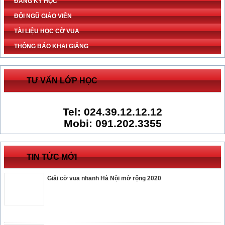
ĐĂNG KÝ HỌC
ĐỘI NGŨ GIÁO VIÊN
TÀI LIỆU HỌC CỜ VUA
THÔNG BÁO KHAI GIẢNG
TƯ VẤN LỚP HỌC
Tel: 024.39.12.12.12
Mobi: 091.202.3355
TIN TỨC MỚI
Giải cờ vua nhanh Hà Nội mở rộng 2020