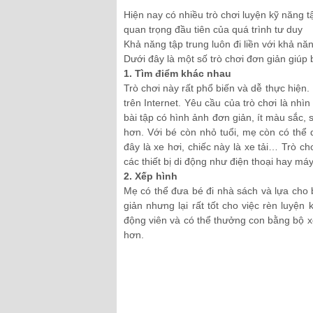
Hiện nay có nhiều trò chơi luyện kỹ năng 
quan trọng đầu tiên của quá trình tư duy
Khả năng tập trung luôn đi liền với khả năn
Dưới đây là một số trò chơi đơn giản giúp
1. Tìm điểm khá
c nhau
Trò chơi này rất phổ biến và dễ thực hiện.
trên Internet. Yêu cầu của trò chơi là nh
bài tập có hình ảnh đơn giản, ít màu sắc,
hơn. Với bé còn nhỏ tuổi, mẹ còn có thể d
đây là xe hơi, chiếc này là xe tải… Trò c
các thiết bị di động như điện thoại hay máy
2. Xếp hình
Mẹ có thể đưa bé đi nhà sách và lựa cho 
giản nhưng lại rất tốt cho việc rèn luyện
động viên và có thể thưởng con bằng bộ x
hơn.