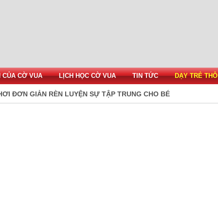
H CỦA CỜ VUA
LỊCH HỌC CỜ VUA
TIN TỨC
DẠY TRẺ THÔ
HƠI ĐƠN GIẢN RÈN LUYỆN SỰ TẬP TRUNG CHO BÉ