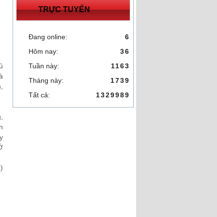
TRỰC TUYẾN
Đang online:
6
Hôm nay:
36
ủ
Tuần này:
1163
à
Tháng này:
1739
,
Tất cả:
1329989
,
n
y
Ở
)