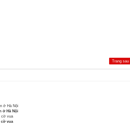
Trang sau
n ở Hà Nội
 cờ vua