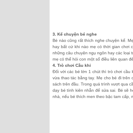
3. Kể chuyện bé nghe
Bé nào cũng rất thích nghe chuyện kể. Mẹ
hay bất cứ khi nào mẹ có thời gian chơi
những câu chuyện ngụ ngôn hay các loại tr
mẹ có thể hỏi con một số điều liên quan 
4. Trò chơi Cầu khỉ
Đối với các bé lớn 1 chút thì trò chơi cầu
vừa thao tác bằng tay. Mẹ cho bé đi trên
sách trên đầu. Trong quá trình vượt qua c
dạy bé tính kiên nhẫn để sửa sai. Bé sẽ 
nhà, nếu bé thích men theo bậc tam cấp, 