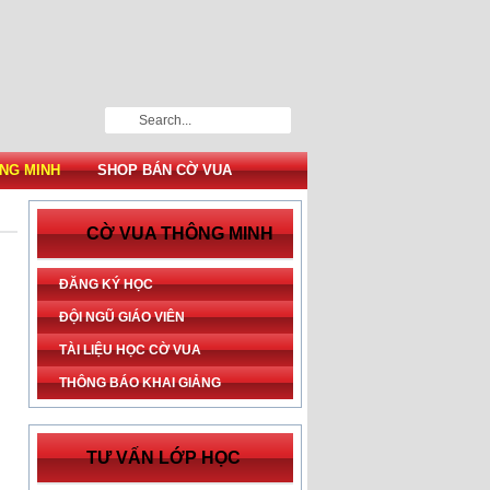
NG MINH
SHOP BÁN CỜ VUA
CỜ VUA THÔNG MINH
ĐĂNG KÝ HỌC
ĐỘI NGŨ GIÁO VIÊN
TÀI LIỆU HỌC CỜ VUA
THÔNG BÁO KHAI GIẢNG
TƯ VẤN LỚP HỌC