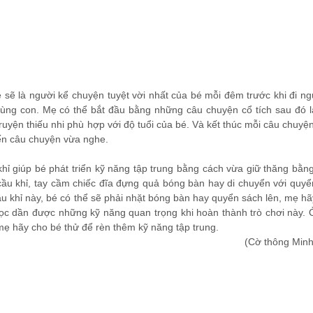
 sẽ là người kể chuyện tuyệt vời nhất của bé mỗi đêm trước khi đi ng
 cùng con. Mẹ có thể bắt đầu bằng những câu chuyện cổ tích sau đó l
uyện thiếu nhi phù hợp với độ tuổi của bé. Và kết thúc mỗi câu chuyện
đến câu chuyện vừa nghe.
 khỉ giúp bé phát triển kỹ năng tập trung bằng cách vừa giữ thăng bằng
 cầu khỉ, tay cầm chiếc đĩa đựng quả bóng bàn hay di chuyển với quyể
ầu khỉ này, bé có thể sẽ phải nhặt bóng bàn hay quyển sách lên, mẹ hã
học dần được những kỹ năng quan trọng khi hoàn thành trò chơi này. 
mẹ hãy cho bé thử để rèn thêm kỹ năng tập trung.
(Cờ thông Minh