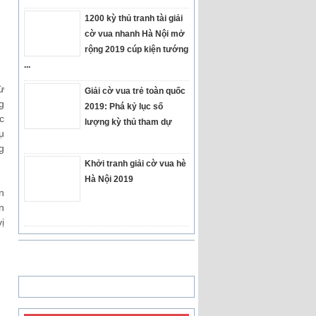
1200 kỳ thủ tranh tài giải
cờ vua nhanh Hà Nội mở
rộng 2019 cúp kiện tướng
...
ừ
Giải cờ vua trẻ toàn quốc
g
2019: Phá kỷ lục số
c
lượng kỳ thủ tham dự
ụ
g
Khởi tranh giải cờ vua hè
Hà Nội 2019
n
n
ị