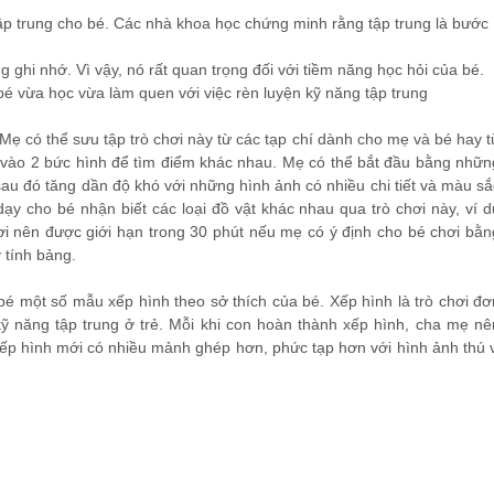
tập trung cho bé. Các nhà khoa học chứng minh rằng tập trung là bước
g ghi nhớ. Vì vậy, nó rất quan trọng đối với tiềm năng học hỏi của bé.
 bé vừa học vừa làm quen với việc rèn luyện kỹ năng tập trung
 Mẹ có thể sưu tập trò chơi này từ các tạp chí dành cho mẹ và bé hay t
ìn vào 2 bức hình để tìm điểm khác nhau. Mẹ có thể bắt đầu bằng nhữn
 sau đó tăng dần độ khó với những hình ảnh có nhiều chi tiết và màu sắ
ạy cho bé nhận biết các loại đồ vật khác nhau qua trò chơi này, ví d
hơi nên được giới hạn trong 30 phút nếu mẹ có ý định cho bé chơi bằn
 tính bảng.
bé một số mẫu xếp hình theo sở thích của bé. Xếp hình là trò chơi đơ
 kỹ năng tập trung ở trẻ. Mỗi khi con hoàn thành xếp hình, cha mẹ nê
ếp hình mới có nhiều mảnh ghép hơn, phức tạp hơn với hình ảnh thú v