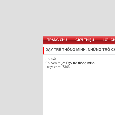
TRANG CHỦ
GIỚI THIỆU
LỢI ÍC
DẠY TRẺ THÔNG MINH: NHỮNG TRÒ C
Chi tiết
Chuyên mục:
Dạy trẻ thông minh
Lượt xem: 7346