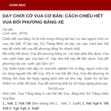
DANH MỤC
DẠY CHƠI CỜ VUA CƠ BẢN: CÁCH CHIẾU HẾT
VUA ĐỐI PHƯƠNG BẰNG XE
Chi tiết
Lượt xem: 24741
Chiếu hết vua bằng Xe là một trong những bài học cơ bản người chơi cờ
vua cần biết. Ở bài này, Cờ Thông Minh sẽ dạy các bạn cách làm thế
nào để chiếu hết vua đối phương bằng Xe nhanh nhất
Để chiếu hết được Vua đối phương bằng xe, các bạn phải dồn được Vua
vào cạnh hoặc góc của bàn cờ. Vậy làm thế nào để dồn được Vua đối
phương vào các cạnh, góc bàn cờ?
Các Huấn luyện viên dậy cờ vua kinh nghiệm chỉ ra rằng, người chơi cần
sử dụng nguyên tắc đối Vua. Khi ở vào thế đối Vua, Vua đối phương sẽ
không thể chạy lên hàng ngang phía trên và như vậy, Quân Xe sẽ làm
nhiệm vụ chiếu để buộc Vua đối phương phải lùi về hàng ngang phía sau
Thế đối vua
Hình trên, Vua Trắng đang ở vào thế đối Vua, đồng thời Xe Trắng chiếu
Vua Đen
1...Ve8. 2. Vd6 Vf8
(Đen không thể 2... Ve8. 3. Xa8#)
3. Ve6 Vg8 4. Vf6
Vh8 5. Vg6 Vg8. 6. Xa8#