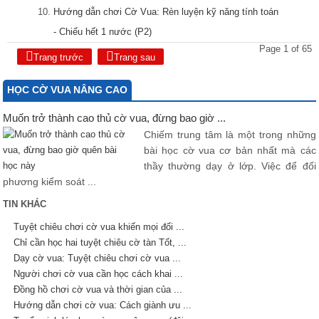
Hướng dẫn chơi Cờ Vua: Rèn luyện kỹ năng tính toán
- Chiếu hết 1 nước (P2)
Page 1 of 65
Trang trước
Trang sau
HỌC CỜ VUA NÂNG CAO
Muốn trở thành cao thủ cờ vua, đừng bao giờ ...
Chiếm trung tâm là một trong những
bài học cờ vua cơ bản nhất mà các
thầy thường dạy ở lớp. Việc để đối
phương kiểm soát ...
TIN KHÁC
Tuyệt chiêu chơi cờ vua khiến mọi đối ...
Chỉ cần học hai tuyệt chiêu cờ tàn Tốt, ...
Dạy cờ vua: Tuyệt chiêu chơi cờ vua ...
Người chơi cờ vua cần học cách khai ...
Đồng hồ chơi cờ vua và thời gian của ...
Hướng dẫn chơi cờ vua: Cách giành ưu ...