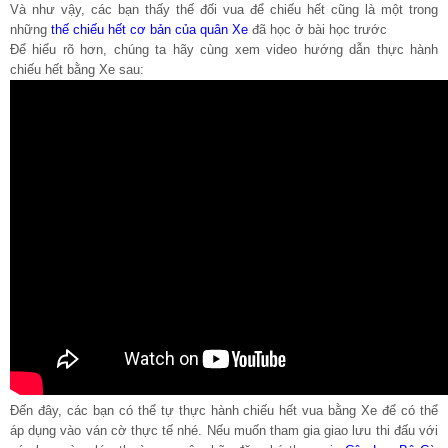
Và như vậy, các bạn thấy thế đối vua để chiếu hết cũng là một trong
những
thế chiếu hết cơ bản của quân Xe
đã học ở bài học trước
Để hiểu rõ hơn, chúng ta hãy cùng xem video hướng dẫn thực hành
chiếu hết bằng Xe sau:
Đến đây, các bạn có thể tự thực hành chiếu hết vua bằng Xe để có thể
áp dụng vào ván cờ thực tế nhé. Nếu muốn tham gia giao lưu thi đấu với