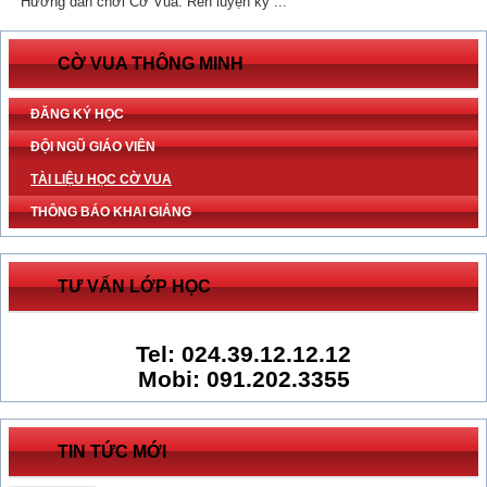
Hướng dẫn chơi Cờ Vua: Rèn luyện kỹ ...
CỜ VUA THÔNG MINH
ĐĂNG KÝ HỌC
ĐỘI NGŨ GIÁO VIÊN
TÀI LIỆU HỌC CỜ VUA
THÔNG BÁO KHAI GIẢNG
TƯ VẤN LỚP HỌC
Tel: 024.39.12.12.12
Mobi: 091.202.3355
TIN TỨC MỚI