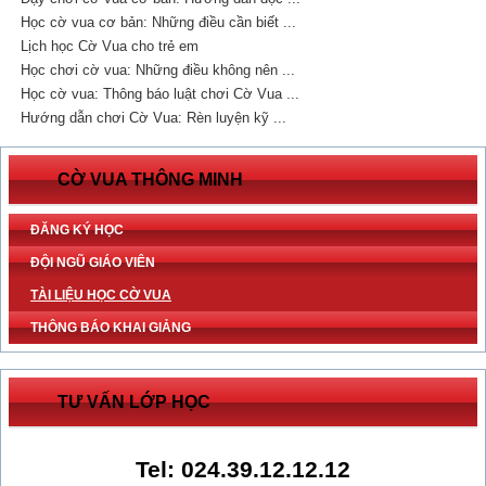
Học cờ vua cơ bản: Những điều cần biết ...
Lịch học Cờ Vua cho trẻ em
Học chơi cờ vua: Những điều không nên ...
Học cờ vua: Thông báo luật chơi Cờ Vua ...
Hướng dẫn chơi Cờ Vua: Rèn luyện kỹ ...
CỜ VUA THÔNG MINH
ĐĂNG KÝ HỌC
ĐỘI NGŨ GIÁO VIÊN
TÀI LIỆU HỌC CỜ VUA
THÔNG BÁO KHAI GIẢNG
TƯ VẤN LỚP HỌC
Tel: 024.39.12.12.12