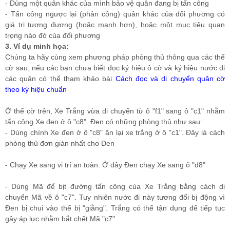
- Dùng một quân khác của mình bảo vệ quân đang bị tấn công
- Tấn công ngược lại (phản công) quân khác của đối phương có
giá trị tương đương (hoặc mạnh hơn), hoặc một mục tiêu quan
trọng nào đó của đối phương
3. Ví dụ minh họa:
Chúng ta hãy cùng xem phương pháp phòng thủ thông qua các thế
cờ sau, nếu các bạn chưa biết đọc ký hiệu ô cờ và ký hiệu nước đi
các quân có thể tham khảo bài
Cách đọc và di chuyển quân cờ
theo ký hiệu chuẩn
Ở thế cờ trên, Xe Trắng vừa di chuyển từ ô "f1" sang ô "c1" nhằm
tấn công Xe đen ở ô "c8". Đen có những phòng thủ như sau:
- Dùng chính Xe đen ở ô "c8" ăn lại xe trắng ở ô "c1". Đây là cách
phòng thủ đơn giản nhất cho Đen
- Chạy Xe sang vị trí an toàn. Ở đây Đen chạy Xe sang ô "d8"
- Dùng Mã để bịt đường tấn công của Xe Trắng bằng cách di
chuyển Mã về ô "c7". Tuy nhiên nước đi này tương đối bị động vì
Đen bị chui vào thế bị "giằng". Trắng có thể tận dụng để tiếp tục
gây áp lực nhằm bắt chết Mã "c7"