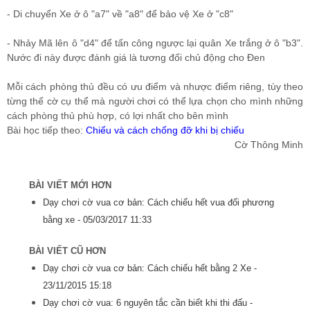
- Di chuyển Xe ở ô "a7" về "a8" để bảo vệ Xe ở "c8"
- Nhảy Mã lên ô "d4" để tấn công ngược lại quân Xe trắng ở ô "b3".
Nước đi này được đánh giá là tương đối chủ động cho Đen
Mỗi cách phòng thủ đều có ưu điểm và nhược điểm riêng, tùy theo
từng thế cờ cụ thể mà người chơi có thể lựa chọn cho mình những
cách phòng thủ phù hợp, có lợi nhất cho bên mình
Bài học tiếp theo:
Chiếu và cách chống đỡ khi bị chiếu
Cờ Thông Minh
BÀI VIẾT MỚI HƠN
Dạy chơi cờ vua cơ bản: Cách chiếu hết vua đối phương
bằng xe -
05/03/2017 11:33
BÀI VIẾT CŨ HƠN
Dạy chơi cờ vua cơ bản: Cách chiếu hết bằng 2 Xe -
23/11/2015 15:18
Dạy chơi cờ vua: 6 nguyên tắc cần biết khi thi đấu -