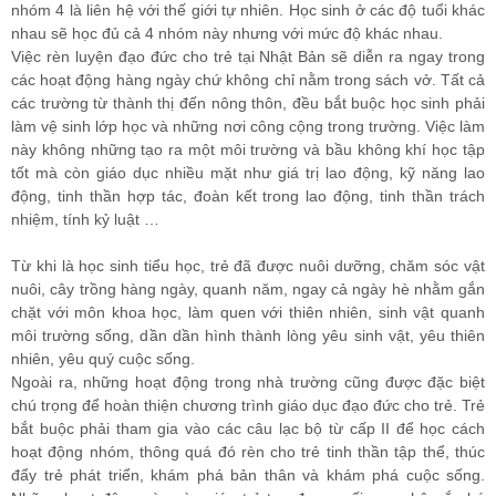
nhóm 4 là liên hệ với thế giới tự nhiên. Học sinh ở các độ tuổi khác
nhau sẽ học đủ cả 4 nhóm này nhưng với mức độ khác nhau.
Việc rèn luyện đạo đức cho trẻ tại Nhật Bản sẽ diễn ra ngay trong
các hoạt động hàng ngày chứ không chỉ nằm trong sách vở. Tất cả
các trường từ thành thị đến nông thôn, đều bắt buộc học sinh phải
làm vệ sinh lớp học và những nơi công cộng trong trường. Việc làm
này không những tạo ra một môi trường và bầu không khí học tập
tốt mà còn giáo dục nhiều mặt như giá trị lao động, kỹ năng lao
động, tinh thần hợp tác, đoàn kết trong lao động, tinh thần trách
nhiệm, tính kỷ luật …
Từ khi là học sinh tiểu học, trẻ đã được nuôi dưỡng, chăm sóc vật
nuôi, cây trồng hàng ngày, quanh năm, ngay cả ngày hè nhằm gắn
chặt với môn khoa học, làm quen với thiên nhiên, sinh vật quanh
môi trường sống, dần dần hình thành lòng yêu sinh vật, yêu thiên
nhiên, yêu quý cuộc sống.
Ngoài ra, những hoạt động trong nhà trường cũng được đặc biệt
chú trọng để hoàn thiện chương trình giáo dục đạo đức cho trẻ. Trẻ
bắt buộc phải tham gia vào các câu lạc bộ từ cấp II để học cách
hoạt động nhóm, thông quá đó rèn cho trẻ tinh thần tập thể, thúc
đẩy trẻ phát triển, khám phá bản thân và khám phá cuộc sống.