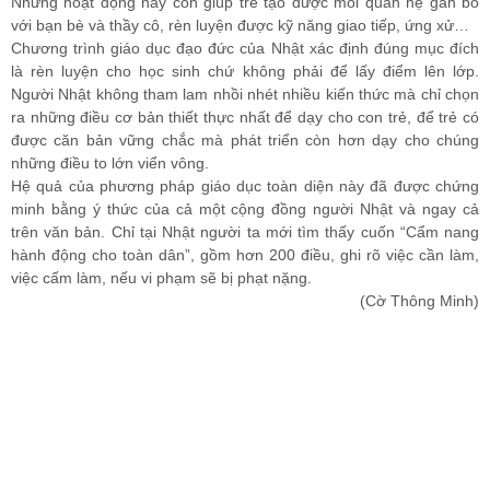
Những hoạt động này còn giúp trẻ tạo được mối quan hệ gắn bó
với bạn bè và thầy cô, rèn luyện được kỹ năng giao tiếp, ứng xử…
Chương trình giáo dục đạo đức của Nhật xác định đúng mục đích
là rèn luyện cho học sinh chứ không phải để lấy điểm lên lớp.
Người Nhật không tham lam nhồi nhét nhiều kiến thức mà chỉ chọn
ra những điều cơ bản thiết thực nhất để dạy cho con trẻ, để trẻ có
được căn bản vững chắc mà phát triển còn hơn dạy cho chúng
những điều to lớn viển vông.
Hệ quả của phương pháp giáo dục toàn diện này đã được chứng
minh bằng ý thức của cả một cộng đồng người Nhật và ngay cả
trên văn bản. Chỉ tại Nhật người ta mới tìm thấy cuốn “Cẩm nang
hành động cho toàn dân”, gồm hơn 200 điều, ghi rõ việc cần làm,
việc cấm làm, nếu vi phạm sẽ bị phạt nặng.
(Cờ Thông Minh)