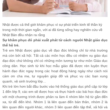
Nhật được cả thế giới khâm phục vì sự phát triển kinh tế thần kỳ
trong một thời gian ngắn, với ai đã từng sống hay nghiên cứu về
Nhật Bản đều nhận ra rằng
Sự khâm phục đó phải xuất phát từ cách người Nhật giáo dục
thế hệ trẻ.
Trẻ em Nhật được giáo dục về đạo đức không chỉ từ nhà trường
mà còn bởi xã hội. Tất cả các môn học đều có nhiệm vụ giáo dục
đạo đức chứ không chỉ có những môn tương tự như môn Giáo dục
công dân. Học sinh từ khi học mẫu giáo đã được rèn luyện thực
hành đạo đức ngay trong các hoạt động hàng ngày như cách nói
cảm ơn cha mẹ, tự nguyện giúp đỡ và phục vụ các bạn xung
quanh, vệ sinh trường lớp…
Khi trẻ lớn hơn bắt đầu bước vào hệ thống giáo dục phổ cập từ lớp
1 đến lớp 9, các em sẽ được học và thực hành các bài học đạo đức
với một chương trình được phân ra làm 4 nhóm liên hệ từ gần đến
xa, từ dễ đến khó. Nhóm 1 là liên quan đến bản thân, nhóm 2 là
liên quan đến người khác, nhóm 3 liên quan đến tập thể, xã hội và