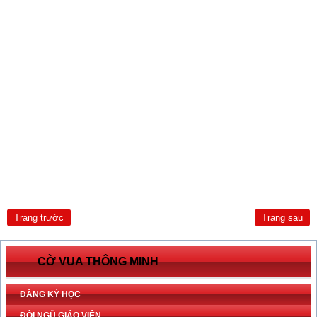
Trang trước
Trang sau
CỜ VUA THÔNG MINH
ĐĂNG KÝ HỌC
ĐỘI NGŨ GIÁO VIÊN