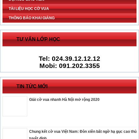
TÀI LIỆU HỌC CỜ VUA
THÔNG BÁO KHAI GIẢNG
TƯ VẤN LỚP HỌC
Tel: 024.39.12.12.12
Mobi: 091.202.3355
TIN TỨC MỚI
Giải cờ vua nhanh Hà Nội mở rộng 2020
Chung kết cờ vua Việt Nam: Đòn xiên bất ngờ hạ gục cao thủ
tuyệt đỉnh