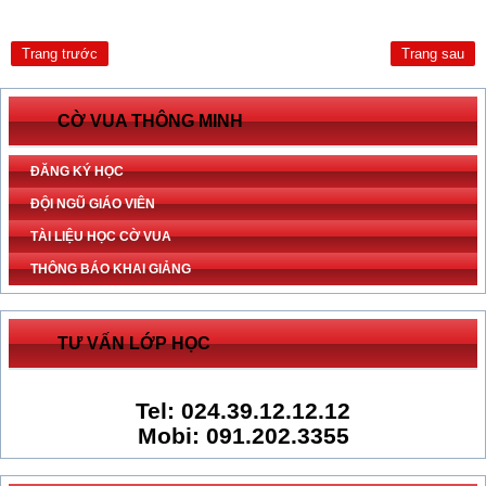
Trang trước
Trang sau
CỜ VUA THÔNG MINH
ĐĂNG KÝ HỌC
ĐỘI NGŨ GIÁO VIÊN
TÀI LIỆU HỌC CỜ VUA
THÔNG BÁO KHAI GIẢNG
TƯ VẤN LỚP HỌC
Tel: 024.39.12.12.12
Mobi: 091.202.3355