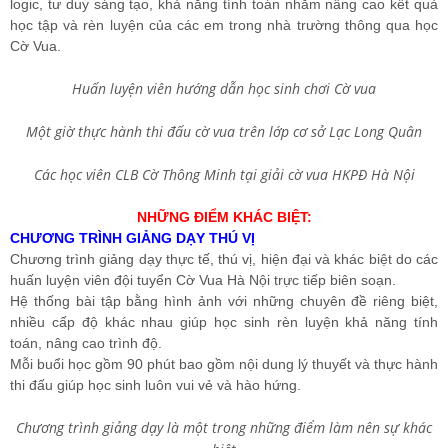
logic, tư duy sáng tạo, khả năng tính toán nhằm nâng cao kết quả
học tập và rèn luyện của các em trong nhà trường thông qua học
Cờ Vua.
Huấn luyện viên hướng dẫn học sinh chơi Cờ vua
Một giờ thực hành thi đấu cờ vua trên lớp cơ sở Lạc Long Quân
Các học viên CLB Cờ Thông Minh tại giải cờ vua HKPĐ Hà Nội
NHỮNG ĐIỂM KHÁC BIỆT:
CHƯƠNG TRÌNH GIẢNG DẠY THÚ VỊ
Chương trình giảng dạy thực tế, thú vị, hiện đại và khác biệt do các
huấn luyện viên đội tuyển Cờ Vua Hà Nội trực tiếp biên soạn.
Hệ thống bài tập bằng hình ảnh với những chuyên đề riêng biệt,
nhiều cấp độ khác nhau giúp học sinh rèn luyện khả năng tính
toán, nâng cao trình độ.
Mỗi buổi học gồm 90 phút bao gồm nội dung lý thuyết và thực hành
thi đấu giúp học sinh luôn vui vẻ và hào hứng.
Chương trình giảng dạy là một trong những điểm làm nên sự khác