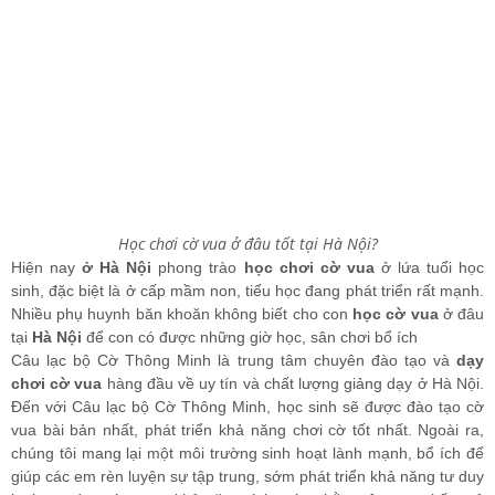
Học chơi cờ vua ở đâu tốt tại Hà Nội?
Hiện nay
ở Hà Nội
phong trào
học chơi cờ vua
ở lứa tuổi học
sinh, đặc biệt là ở cấp mầm non, tiểu học đang phát triển rất mạnh.
Nhiều phụ huynh băn khoăn không biết cho con
học cờ vua
ở đâu
tại
Hà Nội
để con có được những giờ học, sân chơi bổ ích
Câu lạc bộ Cờ Thông Minh là trung tâm chuyên đào tạo và
dạy
chơi cờ vua
hàng đầu về uy tín và chất lượng giảng dạy ở Hà Nội.
Đến với Câu lạc bộ Cờ Thông Minh, học sinh sẽ được đào tạo cờ
vua bài bản nhất, phát triển khả năng chơi cờ tốt nhất. Ngoài ra,
chúng tôi mang lại một môi trường sinh hoạt lành mạnh, bổ ích để
giúp các em rèn luyện sự tập trung, sớm phát triển khả năng tư duy