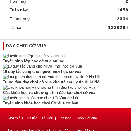
Hôm nay:
2
Tuần này:
1458
Tháng này:
2034
Tất cả:
1330284
DẠY CHƠI CỜ VUA
Tuyển sinh lớp học cờ vua online
10 quy tắc vàng cho người mới học cờ vua
Trung tâm dạy chơi cờ vua cho trẻ em uy tín ở Hà Nội
Các khóa học và chương trình đào tạo chơi cờ vua
Tuyển sinh khóa học chơi Cờ Vua cơ bản
Giới thiệu
|
Tin tức
|
Tài liệu
|
Lịch học
|
Shop Cờ Vua
Trung tâm dạy cờ vua trẻ em - Cờ Thông Minh