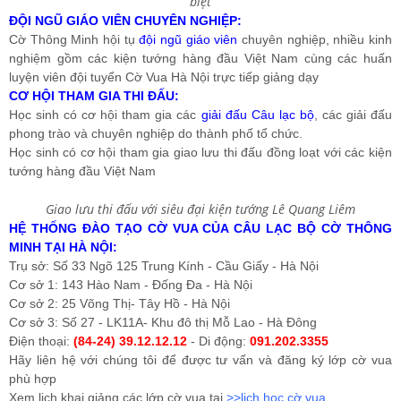
biệt
ĐỘI NGŨ GIÁO VIÊN CHUYÊN NGHIỆP:
Cờ Thông Minh hội tụ
đội ngũ giáo viên
chuyên nghiệp, nhiều kinh
nghiệm gồm các kiện tướng hàng đầu Việt Nam cùng các huấn
luyện viên đội tuyển Cờ Vua Hà Nội trực tiếp giảng dạy
CƠ HỘI THAM GIA THI ĐẤU:
Học sinh có cơ hội tham gia các
giải đấu Câu lạc bộ
, các giải đấu
phong trào và chuyên nghiệp do thành phố tổ chức.
Học sinh có cơ hội tham gia giao lưu thi đấu đồng loạt với các kiện
tướng hàng đầu Việt Nam
Giao lưu thi đấu với siêu đại kiện tướng Lê Quang Liêm
HỆ THỐNG ĐÀO TẠO CỜ VUA CỦA CÂU LẠC BỘ CỜ THÔNG
MINH TẠI HÀ NỘI:
Trụ sở: Số 33 Ngõ 125 Trung Kính - Cầu Giấy - Hà Nội
Cơ sở 1: 143 Hào Nam - Đống Đa - Hà Nội
Cơ sở 2: 25 Võng Thị- Tây Hồ - Hà Nội
Cơ sở 3:
Số 27 - LK11A- Khu đô thị Mỗ Lao - Hà Đông
Điện thoại:
(84-24) 39.12.12.12
- Di động:
091.202.3355
Hãy liên hệ với chúng tôi để được tư vấn và đăng ký lớp cờ vua
phù hợp
Xem lịch khai giảng các lớp cờ vua tại
>>lịch học cờ vua