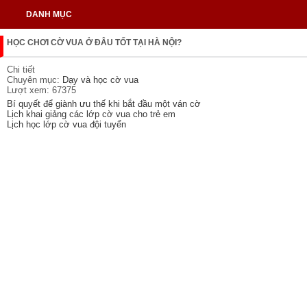
DANH MỤC
HỌC CHƠI CỜ VUA Ở ĐÂU TỐT TẠI HÀ NỘI?
Chi tiết
Chuyên mục:
Dạy và học cờ vua
Lượt xem: 67375
Bí quyết để giành ưu thế khi bắt đầu một ván cờ
Lịch khai giảng các lớp cờ vua cho trẻ em
Lịch học lớp cờ vua đội tuyển