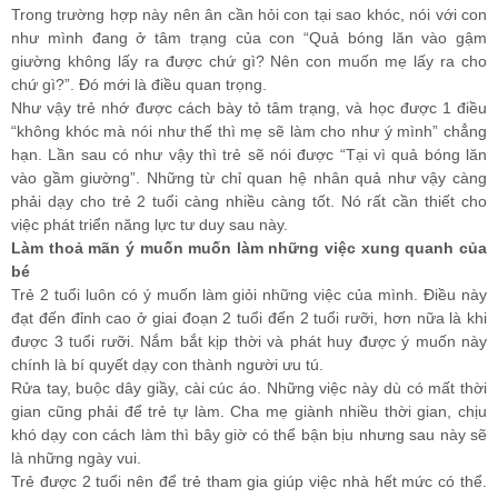
Trong trường hợp này nên ân cần hỏi con tại sao khóc, nói với con
như mình đang ở tâm trạng của con “Quả bóng lăn vào gậm
giường không lấy ra được chứ gì? Nên con muốn mẹ lấy ra cho
chứ gì?”. Đó mới là điều quan trọng.
Như vậy trẻ nhớ được cách bày tỏ tâm trạng, và học được 1 điều
“không khóc mà nói như thế thì mẹ sẽ làm cho như ý mình” chẳng
hạn. Lần sau có như vậy thì trẻ sẽ nói được “Tại vì quả bóng lăn
vào gầm giường”. Những từ chỉ quan hệ nhân quả như vậy càng
phải dạy cho trẻ 2 tuổi càng nhiều càng tốt. Nó rất cần thiết cho
việc phát triển năng lực tư duy sau này.
Làm thoả mãn ý muốn muốn làm những việc xung quanh của
bé
Trẻ 2 tuổi luôn có ý muốn làm giỏi những việc của mình. Điều này
đạt đến đỉnh cao ở giai đoạn 2 tuổi đến 2 tuổi rưỡi, hơn nữa là khi
được 3 tuổi rưỡi. Nắm bắt kịp thời và phát huy được ý muốn này
chính là bí quyết dạy con thành người ưu tú.
Rửa tay, buộc dây giầy, cài cúc áo. Những việc này dù có mất thời
gian cũng phải để trẻ tự làm. Cha mẹ giành nhiều thời gian, chịu
khó dạy con cách làm thì bây giờ có thể bận bịu nhưng sau này sẽ
là những ngày vui.
Trẻ được 2 tuổi nên để trẻ tham gia giúp việc nhà hết mức có thể.