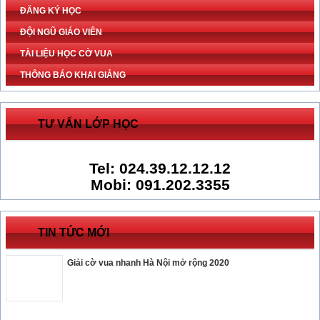
ĐĂNG KÝ HỌC
ĐỘI NGŨ GIÁO VIÊN
TÀI LIỆU HỌC CỜ VUA
THÔNG BÁO KHAI GIẢNG
TƯ VẤN LỚP HỌC
Tel: 024.39.12.12.12
Mobi: 091.202.3355
TIN TỨC MỚI
Giải cờ vua nhanh Hà Nội mở rộng 2020