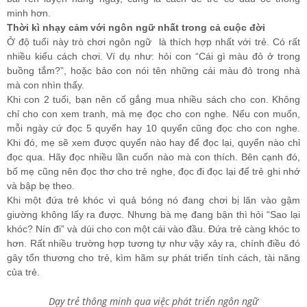
minh hơn.
Thời kì nhạy cảm với ngôn ngữ nhất trong cả cuộc đời
Ở độ tuổi này trò chơi ngôn ngữ là thích hợp nhất với trẻ. Có rất
nhiều kiểu cách chơi. Ví dụ như: hỏi con “Cái gì màu đỏ ở trong
buồng tắm?”, hoặc bảo con nói tên những cái màu đỏ trong nhà
mà con nhìn thấy.
Khi con 2 tuổi, bạn nên cố gắng mua nhiều sách cho con. Không
chỉ cho con xem tranh, mà mẹ đọc cho con nghe. Nếu con muốn,
mỗi ngày cứ đọc 5 quyển hay 10 quyển cũng đọc cho con nghe.
Khi đó, mẹ sẽ xem được quyển nào hay để đọc lại, quyển nào chỉ
đọc qua. Hãy đọc nhiều lần cuốn nào mà con thích. Bên cạnh đó,
bố mẹ cũng nên đọc thơ cho trẻ nghe, đọc đi đọc lại để trẻ ghi nhớ
và bập bẹ theo.
Khi một đứa trẻ khóc vì quả bóng nó đang chơi bị lăn vào gậm
giường không lấy ra được. Nhưng bà mẹ đang bận thì hỏi “Sao lại
khóc? Nín đi” và dúi cho con một cái vào đầu. Đứa trẻ càng khóc to
hơn. Rất nhiều trường hợp tương tự như vậy xảy ra, chính điều đó
gây tổn thương cho trẻ, kìm hãm sự phát triển tính cách, tài năng
của trẻ.
Dạy trẻ thông minh qua việc phát triển ngôn ngữ