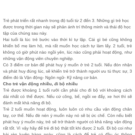
Trẻ phát triển rất nhanh trong độ tuổi từ 2 đến 3. Những gì trẻ học
được trong thời gian này sẽ phản ánh trí thông minh và thái độ học
tập của chúng sau này.
Hai tuổi là lúc trẻ bước vào thời kì tự lập. Cái gì bé cũng không
khiến bố mẹ làm hộ, mà rất muốn học cách tự làm lấy. 2 tuổi, trẻ
không có giờ phút nào ngồi yên, lúc nào cũng phải hoạt động, như
những vận động viên chuyên nghiệp.
Có 3 điểm cơ bản để phát huy ý muốn ở trẻ 2 tuổi. Nếu đón nhận
và phát huy đúng lúc, sẽ khiến trẻ trở thành người ưu tú thực sự, 3
điểm đó là Vận động- Ngôn ngữ- Kỹ năng cơ bản.
Cho trẻ vận động nhiều, đi bộ nhiều
Trẻ được khoảng 1 tuổi rưỡi cần phải cho đi bộ với khoảng cách
dài nhất có thể được. Nếu cứ cõng, bế, ngồi xe đẩy, xe hơi thì sẽ
đánh mất khả năng đi bộ.
Trẻ 2 tuổi muốn hoạt động, luôn luôn có nhu cầu vận động chân
tay, cơ thể. Nếu đè nén ý muốn này nó sẽ bị ức chế. Còn nếu biết
phát huy ý muốn này, trẻ sẽ trở thành người có khả năng vận động
rất tốt. Vì vậy hãy để trẻ đi bộ thật tốt khi được 2 tuổi. Đi bộ coi như
bài rèn luyện hàng ngày, cũng là cách để trẻ có đầu óc thông