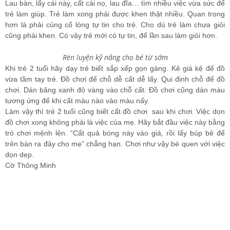
Lau bàn, lấy cái này, cất cái nọ, lau đĩa… tìm nhiều việc vừa sức để
trẻ làm giúp. Trẻ làm xong phải được khen thật nhiều. Quan trọng
hơn là phải củng cố lòng tự tin cho trẻ. Cho dù trẻ làm chưa giỏi
cũng phải khen. Có vậy trẻ mới có tự tin, để lần sau làm giỏi hơn.
Rèn luyện kỹ năng cho bé từ sớm
Khi trẻ 2 tuổi hãy dạy trẻ biết sắp xếp gọn gàng. Kê giá kệ để đồ
vừa tầm tay trẻ. Đồ chơi để chỗ dễ cất dễ lấy. Qui định chỗ để đồ
chơi. Dán băng xanh đỏ vàng vào chỗ cất. Đồ chơi cũng dán màu
tương ứng để khi cất màu nào vào màu nấy.
Làm vậy thì trẻ 2 tuổi cũng biết cất đồ chơi sau khi chơi. Việc dọn
đồ chơi xong không phải là việc của mẹ. Hãy bắt đầu việc này bằng
trò chơi mệnh lện. “Cất quả bóng này vào giá, rồi lấy búp bê để
trên bàn ra đây cho mẹ” chẳng hạn. Chơi như vậy bé quen với việc
dọn dẹp.
Cờ Thông Minh