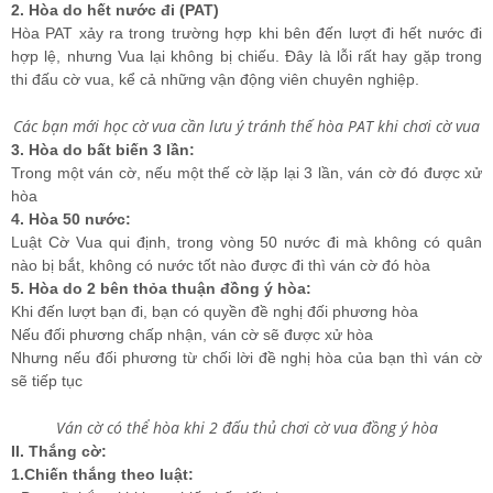
2. Hòa do hết nước đi (PAT)
Hòa PAT xảy ra trong trường hợp khi bên đến lượt đi hết nước đi
hợp lệ, nhưng Vua lại không bị chiếu. Đây là lỗi rất hay gặp trong
thi đấu cờ vua, kể cả những vận động viên chuyên nghiệp.
Các bạn mới học cờ vua cần lưu ý tránh thế hòa PAT khi chơi cờ vua
3. Hòa do bất biến 3 lần:
Trong một ván cờ, nếu một thế cờ lặp lại 3 lần, ván cờ đó được xử
hòa
4. Hòa 50 nước:
Luật Cờ Vua qui định, trong vòng 50 nước đi mà không có quân
nào bị bắt, không có nước tốt nào được đi thì ván cờ đó hòa
5. Hòa do 2 bên thỏa thuận đồng ý hòa:
Khi đến lượt bạn đi, bạn có quyền đề nghị đối phương hòa
Nếu đối phương chấp nhận, ván cờ sẽ được xử hòa
Nhưng nếu đối phương từ chối lời đề nghị hòa của bạn thì ván cờ
sẽ tiếp tục
Ván cờ có thể hòa khi 2 đấu thủ chơi cờ vua đồng ý hòa
II. Thắng cờ:
1.Chiến thắng theo luật: