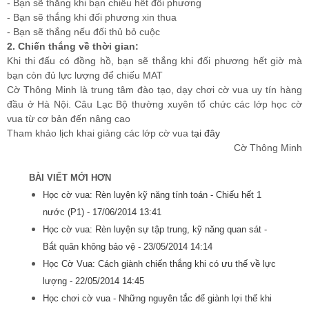
- Bạn sẽ thắng khi bạn chiếu hết đối phương
- Bạn sẽ thắng khi đối phương xin thua
- Bạn sẽ thắng nếu đối thủ bỏ cuộc
2. Chiến thắng về thời gian:
Khi thi đấu có đồng hồ, bạn sẽ thắng khi đối phương hết giờ mà
bạn còn đủ lực lượng để chiếu MAT
Cờ Thông Minh là trung tâm đào tạo, dạy chơi cờ vua uy tín hàng
đầu ở Hà Nội. Câu Lạc Bộ thường xuyên tổ chức các lớp học cờ
vua từ cơ bản đến nâng cao
Tham khảo lịch khai giảng các lớp cờ vua
tại đây
Cờ Thông Minh
BÀI VIẾT MỚI HƠN
Học cờ vua: Rèn luyện kỹ năng tính toán - Chiếu hết 1
nước (P1) -
17/06/2014 13:41
Học cờ vua: Rèn luyện sự tập trung, kỹ năng quan sát -
Bắt quân không bảo vệ -
23/05/2014 14:14
Học Cờ Vua: Cách giành chiến thắng khi có ưu thế về lực
lượng -
22/05/2014 14:45
Học chơi cờ vua - Những nguyên tắc để giành lợi thế khi