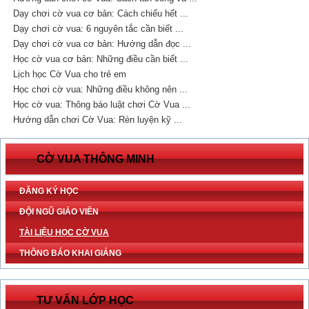
Dạy chơi cờ vua cơ bản: Cách chiếu hết ...
Dạy chơi cờ vua: 6 nguyên tắc cần biết ...
Dạy chơi cờ vua cơ bản: Hướng dẫn đọc ...
Học cờ vua cơ bản: Những điều cần biết ...
Lịch học Cờ Vua cho trẻ em
Học chơi cờ vua: Những điều không nên ...
Học cờ vua: Thông báo luật chơi Cờ Vua ...
Hướng dẫn chơi Cờ Vua: Rèn luyện kỹ ...
CỜ VUA THÔNG MINH
ĐĂNG KÝ HỌC
ĐỘI NGŨ GIÁO VIÊN
TÀI LIỆU HỌC CỜ VUA
THÔNG BÁO KHAI GIẢNG
TƯ VẤN LỚP HỌC