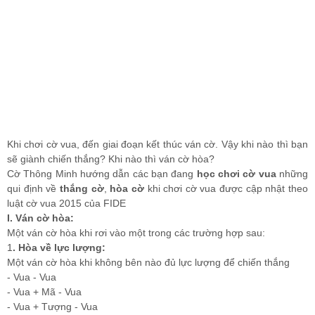
Khi chơi cờ vua, đến giai đoạn kết thúc ván cờ. Vậy khi nào thì bạn
sẽ giành chiến thắng? Khi nào thì ván cờ hòa?
Cờ Thông Minh hướng dẫn các bạn đang
học chơi cờ vua
những
qui định về
thắng cờ
,
hòa cờ
khi chơi cờ vua được cập nhật theo
luật cờ vua 2015 của FIDE
I. Ván cờ hòa:
Một ván cờ hòa khi rơi vào một trong các trường hợp sau:
1
. Hòa về lực lượng:
Một ván cờ hòa khi không bên nào đủ lực lượng để chiến thắng
- Vua - Vua
- Vua + Mã - Vua
- Vua + Tượng - Vua