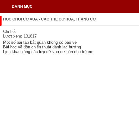
DANH MỤC
HỌC CHƠI CỜ VUA - CÁC THẾ CỜ HÒA, THẮNG CỜ
Chi tiết
Lượt xem: 131817
Một số bài tập bắt quân không có bảo vệ
Bài học về đòn chiến thuật đánh lạc hướng
Lịch khai giảng các lớp cờ vua cơ bản cho trẻ em