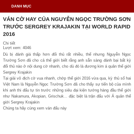
DANH MỤC
VÁN CỜ HAY CỦA NGUYỄN NGỌC TRƯỜNG SƠN
TRƯỚC SERGREY KRAJAKIN TẠI WORLD RAPID
2016
Chi tiết
Lượt xem: 4046
Dù bị đánh giá thấp hơn đối thủ rất nhiều, thế nhưng Nguyễn Ngọc
Trường Sơn đã cho cả thế giới biết rằng anh sẵn sàng đánh bại bất kỳ
đối thủ nào ở nội dung cờ nhanh, cho dù đó là đương kim á quân thế giới
Sergrey Krajakin
Tại giải vô địch cờ vua nhanh, chớp thế giới 2016 vừa qua, kỳ thủ số hai
Việt Nam là Nguyễn Ngọc Trường Sơn đã cho thấy sự tiến bộ của mình
khi anh thi đấu tự tin trước những siêu đại kiện tướng hàng đầu thế giới
như Nakamura, Akopian, Grischuk... đặc biệt là trận đấu với Á quân thế
giới Sergrey Krajakin
Chúng ta hãy cùng xem ván đấu này