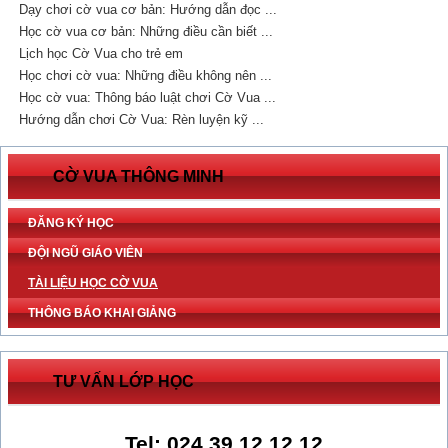
Dạy chơi cờ vua cơ bản: Hướng dẫn đọc ...
Học cờ vua cơ bản: Những điều cần biết ...
Lịch học Cờ Vua cho trẻ em
Học chơi cờ vua: Những điều không nên ...
Học cờ vua: Thông báo luật chơi Cờ Vua ...
Hướng dẫn chơi Cờ Vua: Rèn luyện kỹ ...
CỜ VUA THÔNG MINH
ĐĂNG KÝ HỌC
ĐỘI NGŨ GIÁO VIÊN
TÀI LIỆU HỌC CỜ VUA
THÔNG BÁO KHAI GIẢNG
TƯ VẤN LỚP HỌC
Tel: 024.39.12.12.12