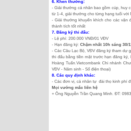
6. Khen thưởng:
- Giải thưởng cá nhân bao gồm cúp, huy 
từ 1-4, giải thưởng cho từng hạng tuổi với
- Giải thưởng khuyến khích cho các vận 
thành tích tốt nhất
7. Đăng ký thi đấu:
- Lệ phí: 200.000 VNĐ/01 VĐV
- Hạn đăng ký:
Chậm nhất 10h sáng 30/1
- Các Câu Lạc Bộ, VĐV đăng ký tham dự gi
thi đấu bằng tiền mặt trước hạn đăng ký
Hoàng Tuấn.Vietcombank Chi nhánh Chươ
VĐV - Năm sinh - Số điện thoại)
8. Các quy định khác:
- Các đơn vị, cá nhân tự đài thọ kinh phí đi
Mọi vướng mắc liên hệ
+ Ông Nguyễn Trần Quang Minh. ĐT: 098