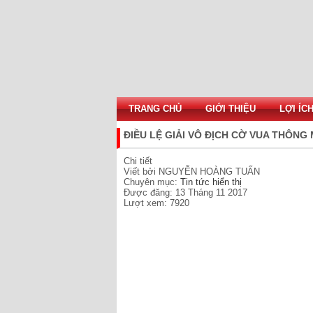
TRANG CHỦ
GIỚI THIỆU
LỢI ÍC
ĐIỀU LỆ GIẢI VÔ ĐỊCH CỜ VUA THÔNG
Chi tiết
Viết bởi
NGUYỄN HOÀNG TUẤN
Chuyên mục:
Tin tức hiển thị
Được đăng: 13 Tháng 11 2017
Lượt xem: 7920