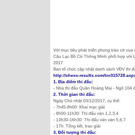
Với mục tiêu phát triển phong trào cờ vu
Câu Lạc Bồ Cờ Thông Minh phối hợp với L
2017
Ban tổ chức cập nhật danh sách VĐV thi đấ
http://chess-results.com/tnr315728.a
1. Địa điểm thi đấu:
- Nhà thi đấu Quận Hoàng Mai - Ngõ 104 
2. Thời gian thi đấu:
Ngày Chủ nhật 03/12/2017, cụ thể:
- 7h45-8h00: Khai mạc giải
- 8h00-11h30: Thi đấu ván 1,2,3,4
- 13h30-16h30: Thi đấu ván ván 5,6,7
- 17h: Tổng kết, trao giải
3. Đối tượng thi đấu: