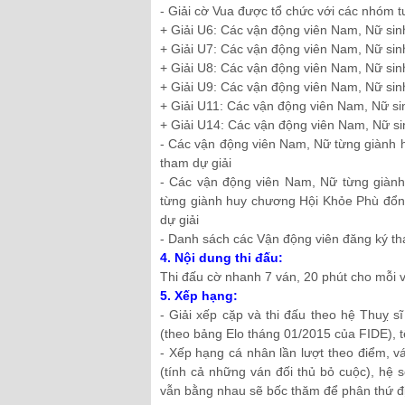
- Giải cờ Vua được tổ chức với các nhóm t
+ Giải U6: Các vận động viên Nam, Nữ sinh
+ Giải U7: Các vận động viên Nam, Nữ sinh
+ Giải U8: Các vận động viên Nam, Nữ sinh
+ Giải U9: Các vận động viên Nam, Nữ sinh
+ Giải U11: Các vận động viên Nam, Nữ sin
+ Giải U14: Các vận động viên Nam, Nữ sin
- Các vận động viên Nam, Nữ từng giành 
tham dự giải
- Các vận động viên Nam, Nữ từng giành
từng giành huy chương Hội Khỏe Phù đổn
dự giải
- Danh sách các Vận động viên đăng ký th
4. Nội dung thi đấu:
Thi đấu cờ nhanh 7 ván, 20 phút cho mỗi 
5. Xếp hạng:
- Giải xếp cặp và thi đấu theo hệ Thuỵ sĩ
(theo bảng Elo tháng 01/2015 của FIDE), t
- Xếp hạng cá nhân lần lượt theo điểm, v
(tính cả những ván đối thủ bỏ cuộc), hệ
vẫn bằng nhau sẽ bốc thăm để phân thứ đ