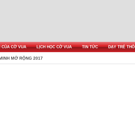
H CỦA CỜ VUA
LỊCH HỌC CỜ VUA
TIN TỨC
DẠY TRẺ THÔ
 MINH MỞ RỘNG 2017