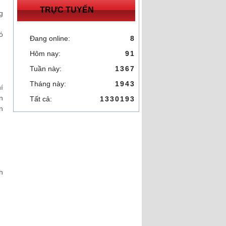
TRỰC TUYẾN
g
ó
Đang online:
8
Hôm nay:
91
Tuần này:
1367
Tháng này:
1943
í
n
Tất cả:
1330193
n
h