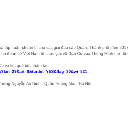
a và tập huấn chuẩn bị cho các giải đấu cấp Quận, Thành phố năm 2017
iên đoàn cờ Việt Nam tổ chức giải vô địch Cờ vua Thông Minh mở rộn
u và kết quả bốc thăm tại
spx?lan=29&art=0&turdet=YES&flag=30&wi=821
đường Nguyễn An Ninh - Quận Hoàng Mai - Hà Nội