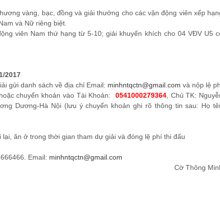
chương vàng, bạc, đồng và giải thưởng cho các vận động viên xếp hạn
 Nam và Nữ riêng biệt.
động viên Nam thứ hạng từ 5-10; giải khuyến khích cho 04 VĐV U5 c
1/2017
ải gửi danh sách về địa chỉ Email:
minhntqctn@gmail.com
và nộp lệ ph
, hoặc chuyển khoản vào Tài Khoản:
0541000279364
, Chủ TK: Nguyễ
ng Dương-Hà Nội (lưu ý chuyển khoản ghi rõ thông tin sau: Họ tê
 lại, ăn ở trong thời gian tham dự giải và đóng lệ phí thi đấu
3666466. Email:
minhntqctn@gmail.com
Cờ Thông Min