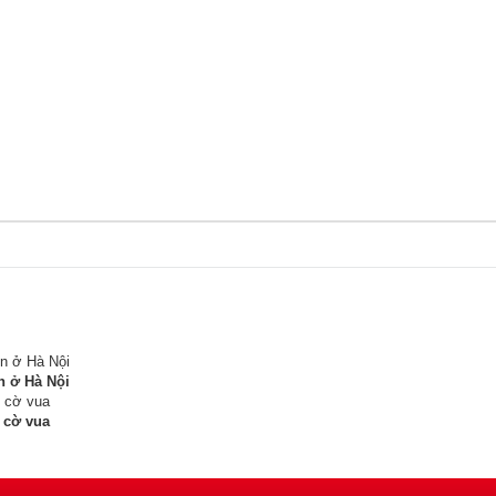
n ở Hà Nội
 cờ vua