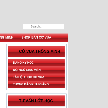
NG MINH
SHOP BÁN CỜ VUA
CỜ VUA THÔNG MINH
ĐĂNG KÝ HỌC
ĐỘI NGŨ GIÁO VIÊN
TÀI LIỆU HỌC CỜ VUA
THÔNG BÁO KHAI GIẢNG
TƯ VẤN LỚP HỌC