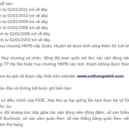
uổi sau:
 từ 01/01/2011 trở về đây
 từ 01/01/2010 trở về đây.
 từ 01/01/2009 trở về đây.
 từ 01/01/2008 trở về đây.
h từ 01/01/2006 trở về đây.
h từ 01/01/2003 trở về đây.
huy chương HKPĐ cấp Quận, Huyện sẽ được tính cộng thêm 01 tuổi kh
 Huy chương cá nhân, đồng đội toàn quốc trở lên; các vận động viê
g TP Hà Nội hoặc huy chương HKPĐ các tỉnh, thành không được tha
am dự giải sẽ được cập nhật trên website:
www.cothongminh.com
ván đấu và không bắt buộc ghi biên bản
 có điều chỉnh của FIDE. Xếp thứ tự hạt giống lần lượt theo hệ số El
ên, họ.
án đối kháng trực tiếp giữa các vận động viên đồng điểm, số ván thắn
 số Buchholz, số ván cầm quân Đen; số ván thắng bằng quân Đen; nế
ịnh thứ hạng