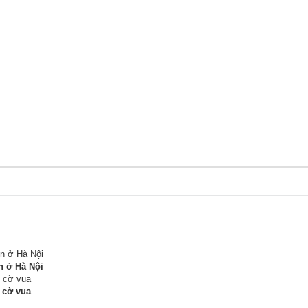
n ở Hà Nội
 cờ vua