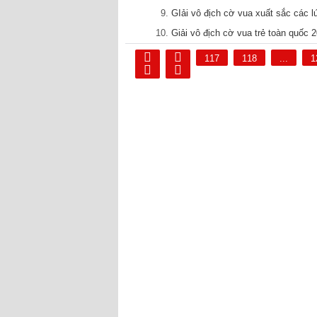
GIải vô địch cờ vua xuất sắc các l
Giải vô địch cờ vua trẻ toàn quốc
117
118
...
1