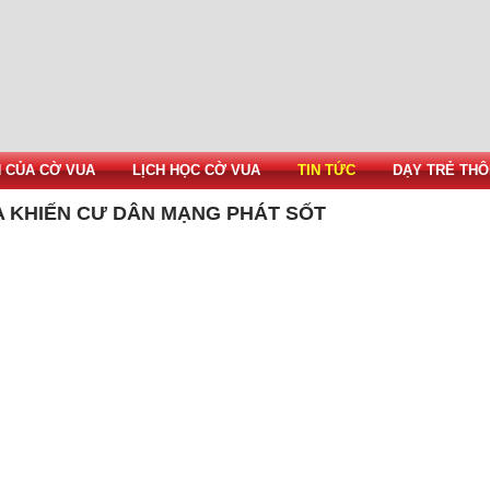
H CỦA CỜ VUA
LỊCH HỌC CỜ VUA
TIN TỨC
DẠY TRẺ THÔ
A KHIẾN CƯ DÂN MẠNG PHÁT SỐT