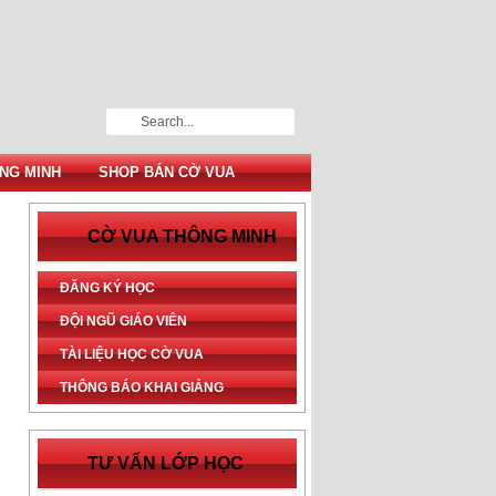
NG MINH
SHOP BÁN CỜ VUA
CỜ VUA THÔNG MINH
ĐĂNG KÝ HỌC
ĐỘI NGŨ GIÁO VIÊN
TÀI LIỆU HỌC CỜ VUA
THÔNG BÁO KHAI GIẢNG
TƯ VẤN LỚP HỌC