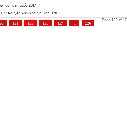
ứa tuổi toàn quốc 2014
 2014: Nguyễn Anh Khôi vô địch U20
Page 122 of 17
20
121
122
123
124
...
126