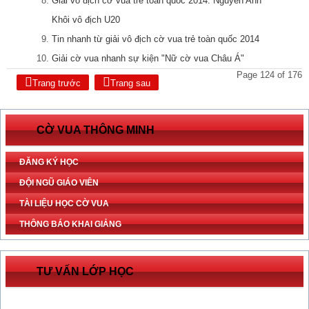
Giải vô địch cờ vua trẻ toàn quốc 2014: Nguyễn Anh
Khôi vô địch U20
Tin nhanh từ giải vô địch cờ vua trẻ toàn quốc 2014
Giải cờ vua nhanh sự kiện "Nữ cờ vua Châu Á"
Page 124 of 176
Trang trước
Trang sau
CỜ VUA THÔNG MINH
ĐĂNG KÝ HỌC
ĐỘI NGŨ GIÁO VIÊN
TÀI LIỆU HỌC CỜ VUA
THÔNG BÁO KHAI GIẢNG
TƯ VẤN LỚP HỌC