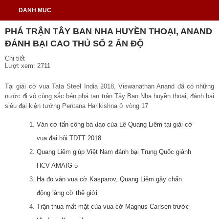
DANH MỤC
PHÁ TRẬN TÂY BAN NHA HUYỀN THOẠI, ANAND
ĐÁNH BẠI CAO THỦ SỐ 2 ẤN ĐỘ
Chi tiết
Lượt xem: 2711
Tại giải cờ vua Tata Steel India 2018, Viswanathan Anand đã có những
nước đi vô cùng sắc bén phá tan trận Tây Ban Nha huyền thoại, đánh bại
siêu đại kiện tướng Pentana Harikishna ở vòng 17
Ván cờ tấn công bá đạo của Lê Quang Liêm tại giải cờ
vua đại hội TDTT 2018
Quang Liêm giúp Việt Nam đánh bại Trung Quốc giành
HCV AMAIG 5
Hạ đo ván vua cờ Kasparov, Quang Liêm gây chấn
động làng cờ thế giới
Trận thua mất mặt của vua cờ Magnus Carlsen trước