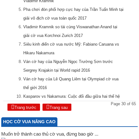
Vladimir Kramnik
Pha chơi đòn phối hợp cực hay của Trần Tuấn Minh tại
giải vô địch cờ vua toàn quốc 2017
Vladimir Kramnik so tài cùng Viswanathan Anand tại
giải cờ vua Korchnoi Zurich 2017
Siêu kinh điển cờ vua nước Mỹ: Fabiano Caruana vs
Hikaru Nakamura
Ván cờ hay của Nguyễn Ngọc Trường Sơn trước
Sergrey Krajakin tại World rapid 2016
Ván cờ hay của Lê Quang Liêm tại Olympiad cờ vua
thế giới 2016
Kasparov vs Nakamura: Cuộc đối đầu giữa hai thế hệ
Page 30 of 65
Trang trước
Trang sau
HỌC CỜ VUA NÂNG CAO
Muốn trở thành cao thủ cờ vua, đừng bao giờ ...