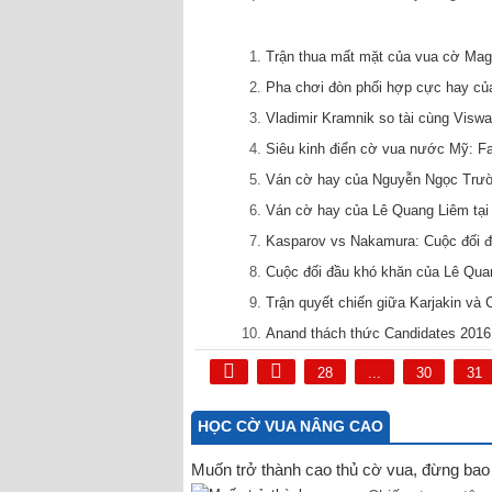
Trận thua mất mặt của vua cờ Mag
Pha chơi đòn phối hợp cực hay của
Vladimir Kramnik so tài cùng Viswa
Siêu kinh điển cờ vua nước Mỹ: F
Ván cờ hay của Nguyễn Ngọc Trườn
Ván cờ hay của Lê Quang Liêm tại 
Kasparov vs Nakamura: Cuộc đối đầ
Cuộc đối đầu khó khăn của Lê Quan
Trận quyết chiến giữa Karjakin và 
Anand thách thức Candidates 2016
28
...
30
31
HỌC CỜ VUA NÂNG CAO
Muốn trở thành cao thủ cờ vua, đừng bao g