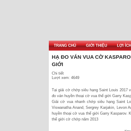
TRANG CHỦ
GIỚI THIỆU
LỢI ÍC
HẠ ĐO VÁN VUA CỜ KASPARO
GIỚI
Chi tiết
Lượt xem: 4649
Tại giải cờ chớp siêu hạng Saint Louis 2017 
đo ván huyền thoại cờ vua thế giới Garry Kas
Giải cờ vua nhanh chớp siêu hạng Saint Lo
Viswanatha Anand, Sergrey Karjakin, Levon A
huyền thoại cờ vua thế giới Garry Kasparov. 
thế giới cờ chớp năm 2013