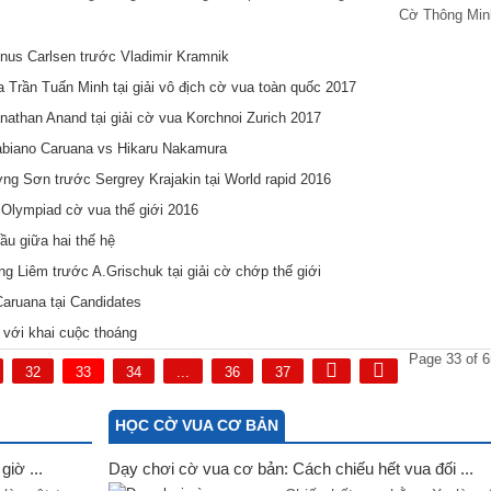
Cờ Thông Min
nus Carlsen trước Vladimir Kramnik
 Trần Tuấn Minh tại giải vô địch cờ vua toàn quốc 2017
nathan Anand tại giải cờ vua Korchnoi Zurich 2017
abiano Caruana vs Hikaru Nakamura
g Sơn trước Sergrey Krajakin tại World rapid 2016
Olympiad cờ vua thế giới 2016
u giữa hai thế hệ
g Liêm trước A.Grischuk tại giải cờ chớp thế giới
Caruana tại Candidates
 với khai cuộc thoáng
Page 33 of 6
32
33
34
...
36
37
HỌC CỜ VUA CƠ BẢN
iờ ...
Dạy chơi cờ vua cơ bản: Cách chiếu hết vua đối ...