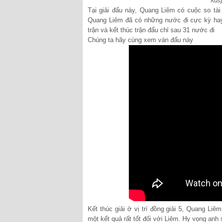
Kasp
Tại giải đấu này, Quang Liêm có cuộc so t
Quang Liêm đã có những nước đi cực kỳ hay 
trận và kết thúc trận đấu chỉ sau 31 nước đi
Chúng ta hãy cùng xem ván đấu này
Kết thúc giải ở vị trí đồng giải 5, Quang Li
một kết quả rất tốt đối với Liêm. Hy vọng anh 