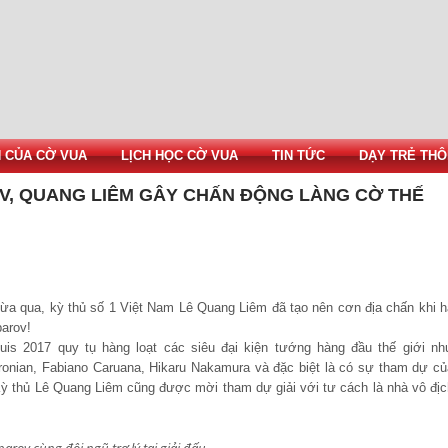
H CỦA CỜ VUA
LỊCH HỌC CỜ VUA
TIN TỨC
DẠY TRẺ THÔ
V, QUANG LIÊM GÂY CHẤN ĐỘNG LÀNG CỜ THẾ
vừa qua, kỳ thủ số 1 Việt Nam Lê Quang Liêm đã tạo nên cơn địa chấn khi h
parov!
uis 2017 quy tụ hàng loạt các siêu đại kiện tướng hàng đầu thế giới nh
ronian, Fabiano Caruana, Hikaru Nakamura và đặc biệt là có sự tham dự củ
Kỳ thủ Lê Quang Liêm cũng được mời tham dự giải với tư cách là nhà vô địc