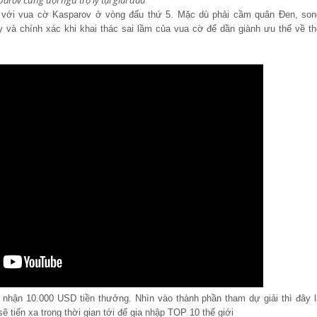
arov cùng đội ngũ trợ lý tại giải đấu
ài với vua cờ Kasparov ở vòng đấu thứ 5. Mặc dù phải cầm quân Đen, son
và chính xác khi khai thác sai lầm của vua cờ để dần giành ưu thế về th
êm nhận 10.000 USD tiền thưởng. Nhìn vào thành phần tham dự giải thì đây l
sẽ tiến xa trong thời gian tới để gia nhập TOP 10 thế giới