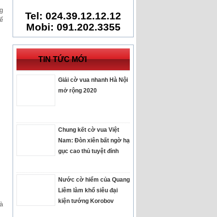
g
Tel: 024.39.12.12.12
ế
Mobi: 091.202.3355
TIN TỨC MỚI
Giải cờ vua nhanh Hà Nội
mở rộng 2020
Chung kết cờ vua Việt
Nam: Đòn xiên bất ngờ hạ
gục cao thủ tuyệt đỉnh
Nước cờ hiểm của Quang
Liêm làm khổ siêu đại
kiện tướng Korobov
à