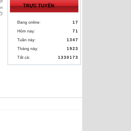
ột
TRỰC TUYẾN
ản
 Ở
Đang online:
17
Hôm nay:
71
Tuần này:
1347
Tháng này:
1923
Tất cả:
1330173