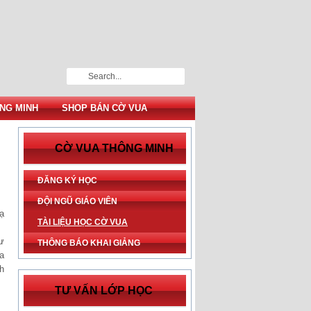
NG MINH
SHOP BÁN CỜ VUA
CỜ VUA THÔNG MINH
ĐĂNG KÝ HỌC
ĐỘI NGŨ GIÁO VIÊN
ạ
TÀI LIỆU HỌC CỜ VUA
ư
THÔNG BÁO KHAI GIẢNG
a
h
TƯ VẤN LỚP HỌC