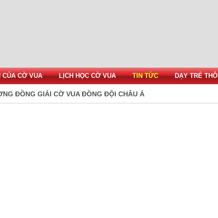
H CỦA CỜ VUA
LỊCH HỌC CỜ VUA
TIN TỨC
DẠY TRẺ THÔ
ƠNG ĐỒNG GIẢI CỜ VUA ĐỒNG ĐỘI CHÂU Á