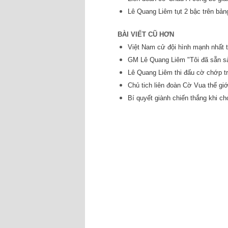
Lê Quang Liêm tụt 2 bậc trên bả
BÀI VIẾT CŨ HƠN
Việt Nam cử đội hình mạnh nhất 
GM Lê Quang Liêm "Tôi đã sẵn s
Lê Quang Liêm thi đấu cờ chớp tr
Chủ tich liên đoàn Cờ Vua thế g
Bí quyết giành chiến thắng khi c