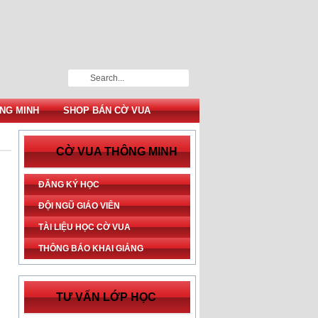
NG MINH
SHOP BÁN CỜ VUA
CỜ VUA THÔNG MINH
ĐĂNG KÝ HỌC
ĐỘI NGŨ GIÁO VIÊN
TÀI LIỆU HỌC CỜ VUA
THÔNG BÁO KHAI GIẢNG
TƯ VẤN LỚP HỌC