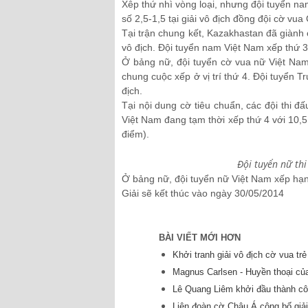
Xêp thứ nhì vòng loại, nhưng đội tuyển na
số 2,5-1,5 tại giải vô địch đồng đội cờ vu
Tại trận chung kết, Kazakhastan đã giành 
vô địch. Đội tuyển nam Việt Nam xếp thứ 
Ở bảng nữ, đội tuyển cờ vua nữ Việt Nam
chung cuộc xếp ở vị trí thứ 4. Đội tuyển 
địch.
Tại nội dung cờ tiêu chuẩn, các đội thi đ
Việt Nam đang tạm thời xếp thứ 4 với 10,5
điểm).
Đội tuyển nữ th
Ở bảng nữ, đội tuyển nữ Việt Nam xếp hạn
Giải sẽ kết thúc vào ngày 30/05/2014
BÀI VIẾT MỚI HƠN
Khởi tranh giải vô địch cờ vua tr
Magnus Carlsen - Huyền thoại củ
Lê Quang Liêm khởi đầu thành côn
Liên đoàn cờ Châu Á công bố giả