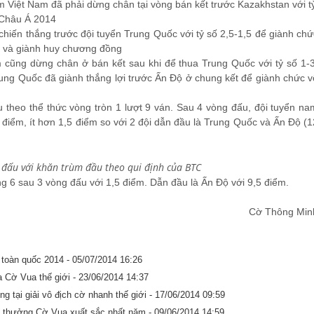
m Việt Nam đã phải dừng chân tại vòng bán kết trước Kazakhstan với t
a Châu Á 2014
chiến thắng trước đội tuyển Trung Quốc với tỷ số 2,5-1,5 để giành chứ
3 và giành huy chương đồng
 cũng dừng chân ở bán kết sau khi để thua Trung Quốc với tỷ số 1-3
Trung Quốc đã giành thắng lợi trước Ấn Độ ở chung kết để giành chức v
ấu theo thể thức vòng tròn 1 lượt 9 ván. Sau 4 vòng đấu, đội tuyển na
 điểm, ít hơn 1,5 điểm so với 2 đội dẫn đầu là Trung Quốc và Ấn Độ (1
i đấu với khăn trùm đầu theo qui định của BTC
g 6 sau 3 vòng đấu với 1,5 điểm. Dẫn đầu là Ấn Độ với 9,5 điểm.
Cờ Thông Min
ẻ toàn quốc 2014 -
05/07/2014 16:26
a Cờ Vua thế giới -
23/06/2014 14:37
g tại giải vô địch cờ nhanh thế giới -
17/06/2014 09:59
i thưởng Cờ Vua xuất sắc nhất năm -
09/06/2014 14:59