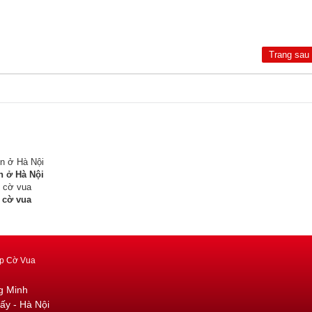
Trang sau
n ở Hà Nội
 cờ vua
p Cờ Vua
g Minh
ấy - Hà Nội