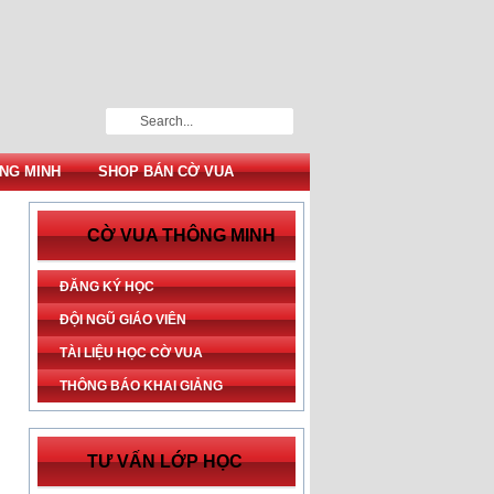
NG MINH
SHOP BÁN CỜ VUA
CỜ VUA THÔNG MINH
ĐĂNG KÝ HỌC
ĐỘI NGŨ GIÁO VIÊN
TÀI LIỆU HỌC CỜ VUA
THÔNG BÁO KHAI GIẢNG
TƯ VẤN LỚP HỌC