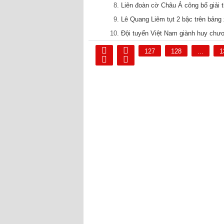
Liên đoàn cờ Châu Á công bố giải
Lê Quang Liêm tụt 2 bậc trên bảng
Đội tuyển Việt Nam giành huy chươ
127
128
...
1