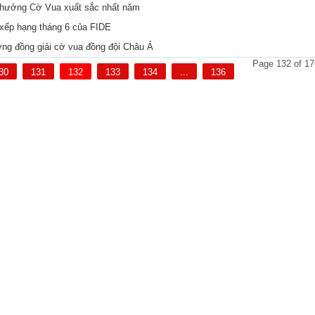
 thưởng Cờ Vua xuất sắc nhất năm
 xếp hạng tháng 6 của FIDE
ng đồng giải cờ vua đồng đội Châu Á
Page 132 of 17
30
131
132
133
134
...
136