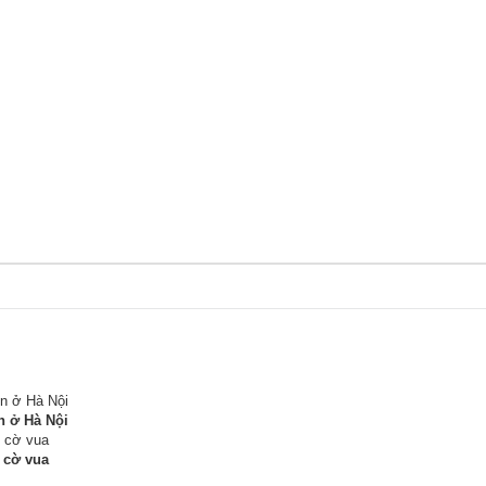
n ở Hà Nội
 cờ vua