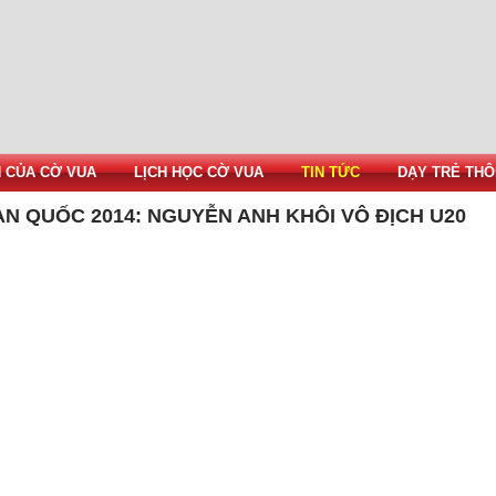
H CỦA CỜ VUA
LỊCH HỌC CỜ VUA
TIN TỨC
DẠY TRẺ THÔ
ÀN QUỐC 2014: NGUYỄN ANH KHÔI VÔ ĐỊCH U20