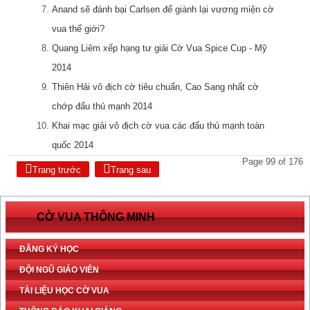
Anand sẽ đánh bại Carlsen để giành lại vương miện cờ
vua thế giới?
Quang Liêm xếp hạng tư giải Cờ Vua Spice Cup - Mỹ
2014
Thiên Hải vô địch cờ tiêu chuẩn, Cao Sang nhất cờ
chớp đấu thủ mạnh 2014
Khai mạc giải vô địch cờ vua các đấu thủ mạnh toàn
quốc 2014
Page 99 of 176
Trang trước
Trang sau
CỜ VUA THÔNG MINH
ĐĂNG KÝ HỌC
ĐỘI NGŨ GIÁO VIÊN
TÀI LIỆU HỌC CỜ VUA