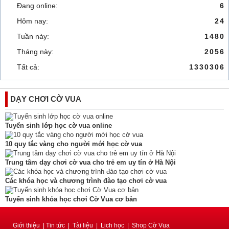
Đang online:
6
Hôm nay:
24
Tuần này:
1480
Tháng này:
2056
Tất cả:
1330306
DẠY CHƠI CỜ VUA
Tuyển sinh lớp học cờ vua online
10 quy tắc vàng cho người mới học cờ vua
Trung tâm dạy chơi cờ vua cho trẻ em uy tín ở Hà Nội
Các khóa học và chương trình đào tạo chơi cờ vua
Tuyển sinh khóa học chơi Cờ Vua cơ bản
Giới thiệu
|
Tin tức
|
Tài liệu
|
Lịch học
|
Shop Cờ Vua