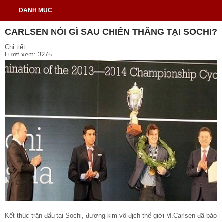
DANH MỤC
CARLSEN NÓI GÌ SAU CHIẾN THẮNG TẠI SOCHI?
Chi tiết
Lượt xem: 3275
Kết thúc trận đấu tại Sochi, đương kim vô địch thế giới M.Carlsen đã bảo