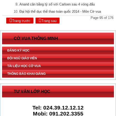
Anand cân bằng tỷ số với Carlsen sau 4 vòng đấu
Đại hội thể dục thể thao toàn quốc 2014 - Môn Cờ vua
Page 95 of 176
Trang trước
Trang sau
CỜ VUA THÔNG MINH
ĐĂNG KÝ HỌC
ĐỘI NGŨ GIÁO VIÊN
TÀI LIỆU HỌC CỜ VUA
THÔNG BÁO KHAI GIẢNG
TƯ VẤN LỚP HỌC
Tel: 024.39.12.12.12
Mobi: 091.202.3355