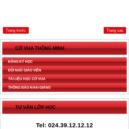
Trang trước
Trang sau
CỜ VUA THÔNG MINH
ĐĂNG KÝ HỌC
ĐỘI NGŨ GIÁO VIÊN
TÀI LIỆU HỌC CỜ VUA
THÔNG BÁO KHAI GIẢNG
TƯ VẤN LỚP HỌC
Tel: 024.39.12.12.12