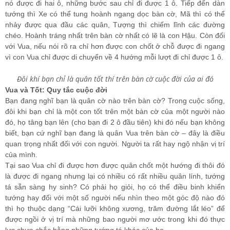
nó được đi hai ô, những bước sau chỉ đi được 1 ô
.
Tiếp đến dàn
tướng thì Xe có thể tung hoành ngang dọc bàn cờ, Mã thì có thể
nhảy được qua đầu các quân, Tượng thì chiếm lĩnh các đường
chéo. Hoành tráng nhất trên bàn cờ nhất có lẽ là con Hậu. Còn đối
với Vua, nếu nói rõ ra chỉ hơn được con chốt ở chỗ được đi ngang
vì con Vua chỉ được di chuyển về 4 hướng mỗi lượt đi chỉ được 1 ô.
Đôi khí bạn chỉ là quân tốt thí trên bàn cờ cuộc đời của ai đó
Vua và Tốt: Quy tắc cuộc đời
Bạn đang nghĩ bạn là quân cờ nào trên bàn cờ? Trong cuộc sống,
đôi khi bạn chỉ là một con tốt trên một bàn cờ của một người nào
đó, họ tâng bạn lên (cho bạn đi 2 ô đầu tiên) khi đó nếu bạn không
biết, bạn cứ nghĩ bạn đang là quân Vua trên bàn cờ – đây là điều
quan trọng nhất đối với con người. Người ta rất hay ngộ nhận vị trí
của mình.
Tại sao Vua chỉ đi được hơn được quân chốt một hướng đi thôi đó
là được đi ngang nhưng lại có nhiều có rất nhiều quân lính, tướng
tá sẵn sàng hy sinh? Có phải họ giỏi, họ có thể điều binh khiển
tướng hay đối với một số người nếu nhìn theo một góc độ nào đó
thì họ thuộc dạng “Cái lưỡi không xương, trăm đường lắt léo” để
được ngồi ở vị trí mà những bao người mơ ước trong khi đó thực