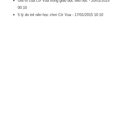
Giá trị của Cờ Vua trong giáo dục tiểu học -
20/01/2015
00:10
5 lý do trẻ nên học chơi Cờ Vua -
17/01/2015 10:10