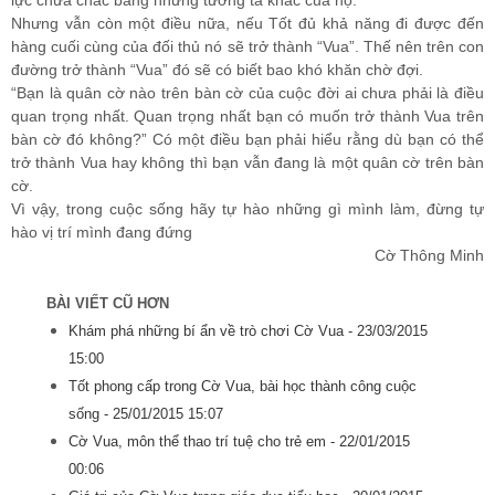
lực chưa chắc bằng những tướng tá khác của họ.
Nhưng vẫn còn một điều nữa, nếu Tốt đủ khả năng đi được đến
hàng cuối cùng của đối thủ nó sẽ trở thành “Vua”. Thế nên trên con
đường trở thành “Vua” đó sẽ có biết bao khó khăn chờ đợi.
“Bạn là quân cờ nào trên bàn cờ của cuộc đời ai chưa phải là điều
quan trọng nhất. Quan trọng nhất bạn có muốn trở thành Vua trên
bàn cờ đó không?” Có một điều bạn phải hiểu rằng dù bạn có thể
trở thành Vua hay không thì bạn vẫn đang là một quân cờ trên bàn
cờ.
Vì vậy, trong cuộc sống hãy tự hào những gì mình làm, đừng tự
hào vị trí mình đang đứng
Cờ Thông Minh
BÀI VIẾT CŨ HƠN
Khám phá những bí ẩn về trò chơi Cờ Vua -
23/03/2015
15:00
Tốt phong cấp trong Cờ Vua, bài học thành công cuộc
sống -
25/01/2015 15:07
Cờ Vua, môn thể thao trí tuệ cho trẻ em -
22/01/2015
00:06